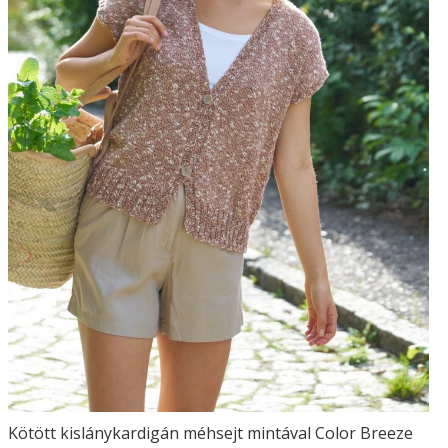
Kötött kislánykardigán méhsejt mintával Color Breeze