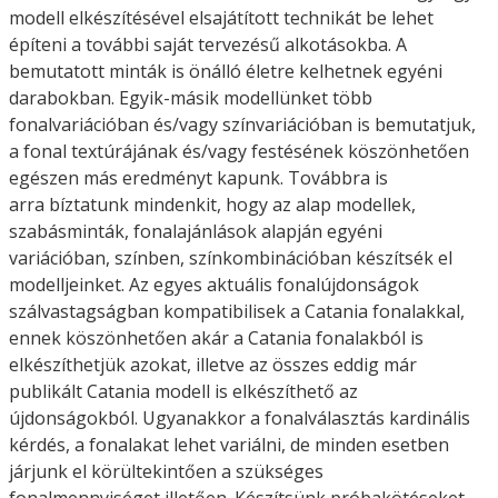
modell elkészítésével elsajátított technikát be lehet
építeni a további saját tervezésű alkotásokba. A
bemutatott minták is önálló életre kelhetnek egyéni
darabokban. Egyik-másik modellünket több
fonalvariációban és/vagy színvariációban is bemutatjuk,
a fonal textúrájának és/vagy festésének köszönhetően
egészen más eredményt kapunk. Továbbra is
arra bíztatunk mindenkit, hogy az alap modellek,
szabásminták, fonalajánlások alapján egyéni
variációban, színben, színkombinációban készítsék el
modelljeinket. Az egyes aktuális fonalújdonságok
szálvastagságban kompatibilisek a Catania fonalakkal,
ennek köszönhetően akár a Catania fonalakból is
elkészíthetjük azokat, illetve az összes eddig már
publikált Catania modell is elkészíthető az
újdonságokból. Ugyanakkor a fonalválasztás kardinális
kérdés, a fonalakat lehet variálni, de minden esetben
járjunk el körültekintően a szükséges
fonalmennyiséget illetően. Készítsünk próbakötéseket,