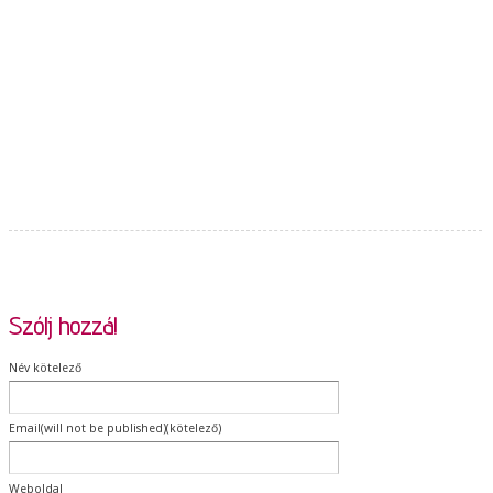
Szólj hozzá!
Név kötelező
Email(will not be published)(kötelező)
Weboldal