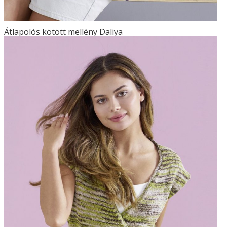
Átlapolós kötött mellény Daliya