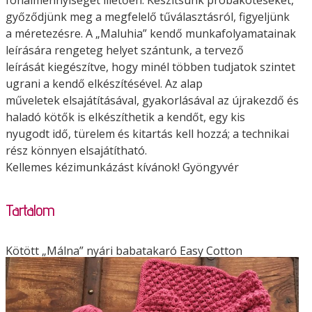
győződjünk meg a megfelelő tűválasztásról, figyeljünk
a méretezésre. A „Maluhia” kendő munkafolyamatainak
leírására rengeteg helyet szántunk, a tervező
leírását kiegészítve, hogy minél többen tudjatok szintet
ugrani a kendő elkészítésével. Az alap
műveletek elsajátításával, gyakorlásával az újrakezdő és
haladó kötők is elkészíthetik a kendőt, egy kis
nyugodt idő, türelem és kitartás kell hozzá; a technikai
rész könnyen elsajátítható.
Kellemes kézimunkázást kívánok!
Gyöngyvér
Tartalom
Kötött „Málna” nyári babatakaró Easy Cotton