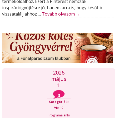
termékoldalhoz. Ezért a Pinterest nemcsak
inspirációgyűjtésre jó, hanem arra is, hogy később
visszatalálj ahhoz …
Tovább olvasom
→
2026
május
1.
0
Kategóriák:
Ajánló
Programajánló