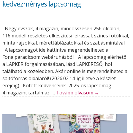
kedvezményes lapcsomag
Négy évszak, 4 magazin, mindösszesen 256 oldalon,
116 modell részletes elkészítési leírással, színes fotókkal,
minta rajzokkal, mérettáblázatokkal és szabásmintával.
A lapcsomagot ide kattintva megrendelheted a
Fonalparadicsom webáruházból! A lapcsomag elérhető
a LAPKER forgalmazásában, lásd LAPKERESŐ, hol
található a közeledben. Akár online is megrendelheted a
sajtóforrás oldaláról! (2026.02.14-ig illetve a készlet
erejéig) Kötött kedvenceink 2025-ös lapcsomag
4 magazint tartalmaz: …
Tovább olvasom
→