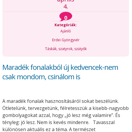
4.
0
Kategóriák:
Ajánló
Erdei Gyöngyvér
Táskák, szatyrok, szütyők
Maradék fonalakból új kedvencek-nem
csak mondom, csinálom is
A maradék fonalak hasznosításáról sokat beszélünk.
Ötletelünk, tervezgetünk, félretesszük a kisebb-nagyobb
gombolyagokat azzal, hogy „jó lesz még valamire”. És
tényleg: jó lesz. Nem is kevés mindenre. Tavasszal
különösen aktuális ez a téma. A természet