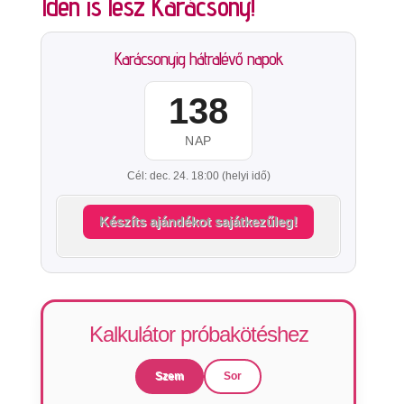
Idén is lesz Karácsony!
Karácsonyig hátralévő napok
138
NAP
Cél: dec. 24. 18:00 (helyi idő)
Készíts ajándékot sajátkezűleg!
Kalkulátor próbakötéshez
Szem
Sor