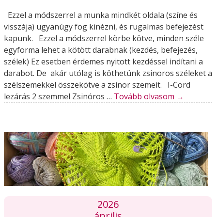
Ezzel a módszerrel a munka mindkét oldala (színe és
visszája) ugyanúgy fog kinézni, és rugalmas befejezést
kapunk. Ezzel a módszerrel körbe kötve, minden széle
egyforma lehet a kötött darabnak (kezdés, befejezés,
szélek) Ez esetben érdemes nyitott kezdéssel indítani a
darabot. De akár utólag is köthetünk zsinoros széleket a
szélszemekkel összekötve a zsinor szemeit. I-Cord
lezárás 2 szemmel Zsinóros …
Tovább olvasom
→
2026
április