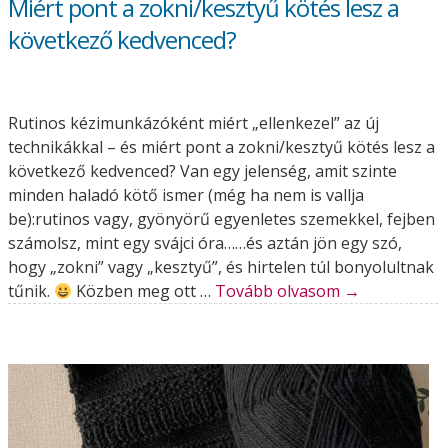
Miért pont a zokni/kesztyű kötés lesz a
következő kedvenced?
Rutinos kézimunkázóként miért „ellenkezel” az új
technikákkal – és miért pont a zokni/kesztyű kötés lesz a
következő kedvenced? Van egy jelenség, amit szinte
minden haladó kötő ismer (még ha nem is vallja
be):rutinos vagy, gyönyörű egyenletes szemekkel, fejben
számolsz, mint egy svájci óra……és aztán jön egy szó,
hogy „zokni” vagy „kesztyű”, és hirtelen túl bonyolultnak
tűnik.
Közben meg ott …
Tovább olvasom
→