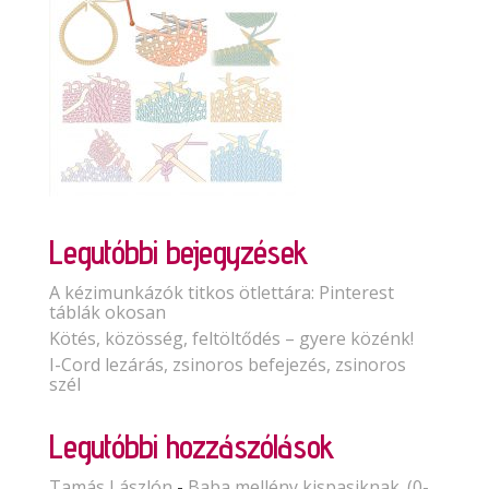
Legutóbbi bejegyzések
A kézimunkázók titkos ötlettára: Pinterest
táblák okosan
Kötés, közösség, feltöltődés – gyere közénk!
I-Cord lezárás, zsinoros befejezés, zsinoros
szél
Legutóbbi hozzászólások
Tamás Lászlón
-
Baba mellény kispasiknak. (0-