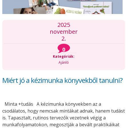
2025
november
2.
0
Kategóriák:
Ajánló
Miért jó a kézimunka könyvekből tanulni?
Minta +tudás A kézimunka könyvekben az a
csodálatos, hogy nemcsak mintákat adnak, hanem tudást
is. Tapasztalt, rutinos tervezők vezetnek végig a
munkafolyamatokon, megosztják a bevált praktikáikat