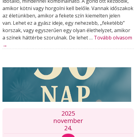
időtálló, mindennel kombinálható. A gond ott kezdődik,
amikor kötni vagy horgolni kell belőle. Vannak időszakok
az életünkben, amikor a fekete szín kiemelten jelen
van. Lehet ez a gyász ideje, egy nehezebb, „feketébb”
korszak, vagy egyszerűen egy olyan élethelyzet, amikor
a színek háttérbe szorulnak. De lehet …
Tovább olvasom
→
2025
november
24.