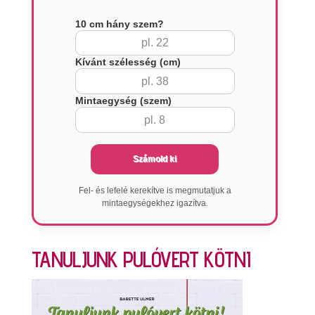
10 cm hány szem?
Kívánt szélesség (cm)
Mintaegység (szem)
Számold ki
Fel- és lefelé kerekítve is megmutatjuk a
mintaegységekhez igazítva.
TANULJUNK PULÓVERT KÖTNI