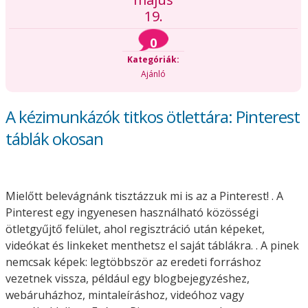
19.
0
Kategóriák:
Ajánló
A kézimunkázók titkos ötlettára: Pinterest
táblák okosan
Mielőtt belevágnánk tisztázzuk mi is az a Pinterest! . A
Pinterest egy ingyenesen használható közösségi
ötletgyűjtő felület, ahol regisztráció után képeket,
videókat és linkeket menthetsz el saját táblákra. . A pinek
nemcsak képek: legtöbbször az eredeti forráshoz
vezetnek vissza, például egy blogbejegyzéshez,
webáruházhoz, mintaleíráshoz, videóhoz vagy