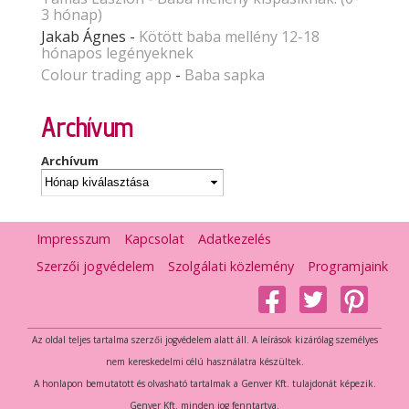
3 hónap)
Jakab Ágnes
-
Kötött baba mellény 12-18
hónapos legényeknek
Colour trading app
-
Baba sapka
Archívum
Archívum
Impresszum
Kapcsolat
Adatkezelés
Szerzői jogvédelem
Szolgálati közlemény
Programjaink
Az oldal teljes tartalma szerzői jogvédelem alatt áll. A leírások kizárólag személyes
nem kereskedelmi célú használatra készültek.
A honlapon bemutatott és olvasható tartalmak a Genver Kft. tulajdonát képezik.
Genver Kft. minden jog fenntartva.