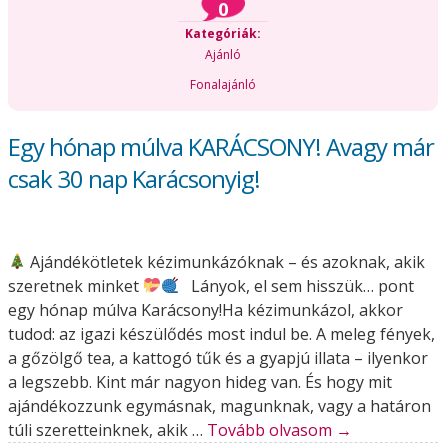
0
Kategóriák:
Ajánló
Fonalajánló
Egy hónap múlva KARÁCSONY! Avagy már
csak 30 nap Karácsonyig!
Ajándékötletek kézimunkázóknak – és azoknak, akik
szeretnek minket
Lányok, el sem hisszük… pont
egy hónap múlva Karácsony!Ha kézimunkázol, akkor
tudod: az igazi készülődés most indul be. A meleg fények,
a gőzölgő tea, a kattogó tűk és a gyapjú illata – ilyenkor
a legszebb. Kint már nagyon hideg van. És hogy mit
ajándékozzunk egymásnak, magunknak, vagy a határon
túli szeretteinknek, akik …
Tovább olvasom
→