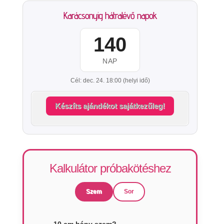
Karácsonyig hátralévő napok
140
NAP
Cél: dec. 24. 18:00 (helyi idő)
Készíts ajándékot sajátkezűleg!
Kalkulátor próbakötéshez
Szem
Sor