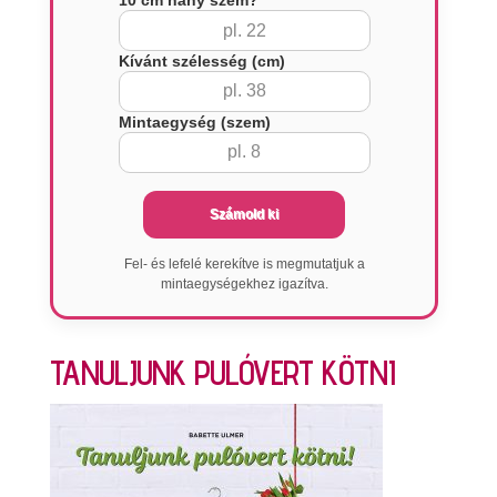
10 cm hány szem?
Kívánt szélesség (cm)
Mintaegység (szem)
Számold ki
Fel- és lefelé kerekítve is megmutatjuk a
mintaegységekhez igazítva.
TANULJUNK PULÓVERT KÖTNI