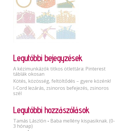
Legutóbbi bejegyzések
A kézimunkázók titkos ötlettára: Pinterest
táblák okosan
Kötés, közösség, feltöltődés – gyere közénk!
I-Cord lezárás, zsinoros befejezés, zsinoros
szél
Legutóbbi hozzászólások
Tamás Lászlón
-
Baba mellény kispasiknak. (0-
3 hónap)