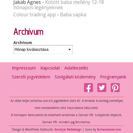
Jakab Ágnes
-
Kötött baba mellény 12-18
hónapos legényeknek
Colour trading app
-
Baba sapka
Archívum
Archívum
Impresszum
Kapcsolat
Adatkezelés
Szerzői jogvédelem
Szolgálati közlemény
Programjaink
Az oldal teljes tartalma szerzői jogvédelem alatt áll. A leírások kizárólag személyes
nem kereskedelmi célú használatra készültek.
A honlapon bemutatott és olvasható tartalmak a Genver Kft. tulajdonát képezik.
Genver Kft. minden jog fenntartva.
Design & WordPress Sitebuild:
Amistyle Webdesign
│ Icons by
fontawesome.com