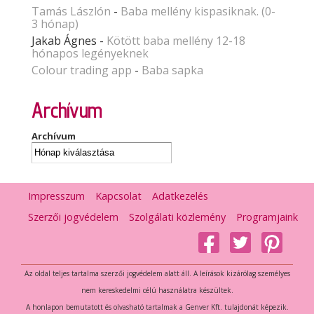
Tamás Lászlón
-
Baba mellény kispasiknak. (0-
3 hónap)
Jakab Ágnes
-
Kötött baba mellény 12-18
hónapos legényeknek
Colour trading app
-
Baba sapka
Archívum
Archívum
Impresszum
Kapcsolat
Adatkezelés
Szerzői jogvédelem
Szolgálati közlemény
Programjaink
Az oldal teljes tartalma szerzői jogvédelem alatt áll. A leírások kizárólag személyes
nem kereskedelmi célú használatra készültek.
A honlapon bemutatott és olvasható tartalmak a Genver Kft. tulajdonát képezik.