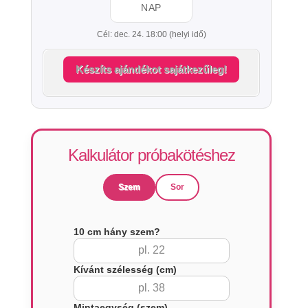
NAP
Cél: dec. 24. 18:00 (helyi idő)
Készíts ajándékot sajátkezűleg!
Kalkulátor próbakötéshez
Szem
Sor
10 cm hány szem?
Kívánt szélesség (cm)
Mintaegység (szem)