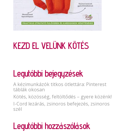
KEZD EL VELÜNK KÖTÉS
Legutóbbi bejegyzések
A kézimunkázók titkos ötlettára: Pinterest
táblák okosan
Kötés, közösség, feltöltődés – gyere közénk!
I-Cord lezárás, zsinoros befejezés, zsinoros
szél
Legutóbbi hozzászólások