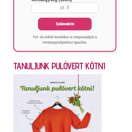
Számold ki
Fel- és lefelé kerekítve is megmutatjuk a
mintaegységekhez igazítva.
TANULJUNK PULÓVERT KÖTNI