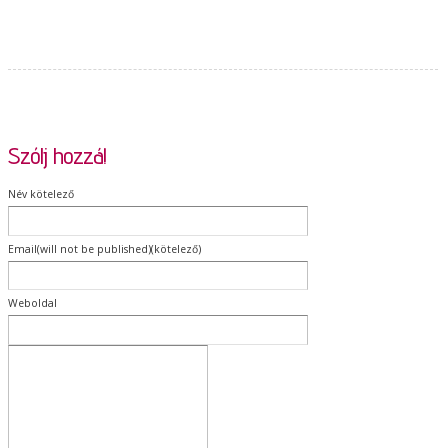
Szólj hozzá!
Név kötelező
Email(will not be published)(kötelező)
Weboldal