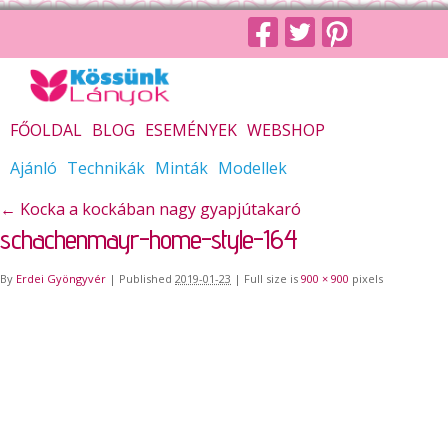
FŐOLDAL
BLOG
ESEMÉNYEK
WEBSHOP
Ajánló
Technikák
Minták
Modellek
←
Kocka a kockában nagy gyapjútakaró
schachenmayr-home-style-164
By
Erdei Gyöngyvér
|
Published
2019-01-23
|
Full size is
900 × 900
pixels