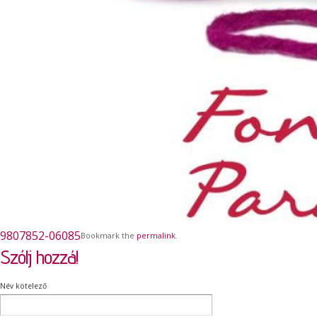
9807852-06085
Bookmark the
permalink
.
Szólj hozzá!
Név kötelező