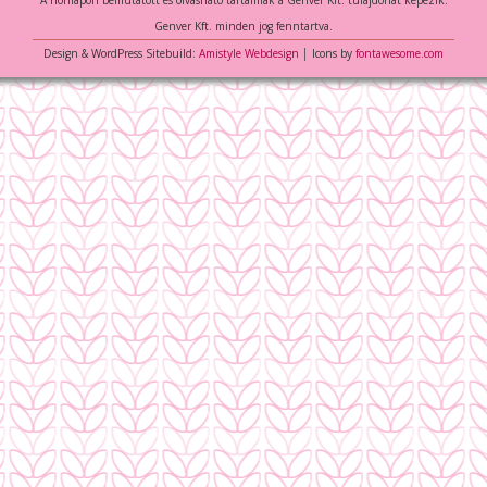
A honlapon bemutatott és olvasható tartalmak a Genver Kft. tulajdonát képezik.
Genver Kft. minden jog fenntartva.
Design & WordPress Sitebuild:
Amistyle Webdesign
│ Icons by
fontawesome.com