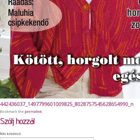
442436037_1497799601009825_8028757545628654990_n
Bookmark the
permalink
.
Szólj hozzá!
Név kötelező