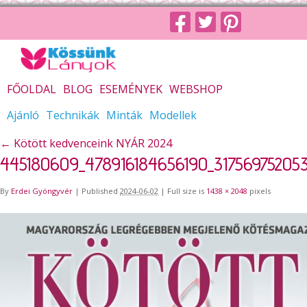
FŐOLDAL
BLOG
ESEMÉNYEK
WEBSHOP
Ajánló
Technikák
Minták
Modellek
←
Kötött kedvenceink NYÁR 2024
445180609_478916184656190_31756975205
By
Erdei Gyöngyvér
|
Published
2024-06-02
|
Full size is
1438 × 2048
pixels