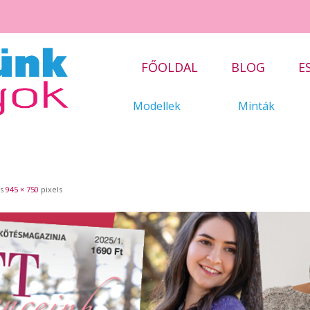
FŐOLDAL
BLOG
E
Modellek
Minták
is
945 × 750
pixels