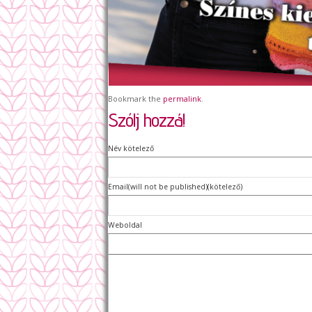
Bookmark the
permalink
.
Szólj hozzá!
Név kötelező
Email(will not be published)(kötelező)
Weboldal