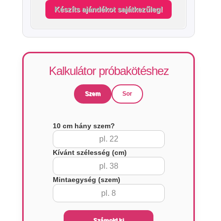
Készíts ajándékot sajátkezűleg!
Kalkulátor próbakötéshez
Szem
Sor
10 cm hány szem?
Kívánt szélesség (cm)
Mintaegység (szem)
Számold ki