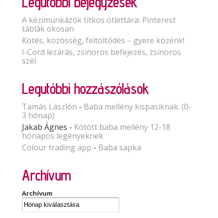
Legutóbbi bejegyzések
A kézimunkázók titkos ötlettára: Pinterest
táblák okosan
Kötés, közösség, feltöltődés – gyere közénk!
I-Cord lezárás, zsinoros befejezés, zsinoros
szél
Legutóbbi hozzászólások
Tamás Lászlón
-
Baba mellény kispasiknak. (0-
3 hónap)
Jakab Ágnes
-
Kötött baba mellény 12-18
hónapos legényeknek
Colour trading app
-
Baba sapka
Archívum
Archívum