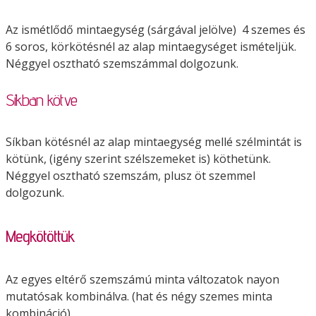
Az ismétlődő mintaegység (sárgával jelölve) 4 szemes és
6 soros, körkötésnél az alap mintaegységet ismételjük.
Néggyel osztható szemszámmal dolgozunk.
Síkban kötve
Síkban kötésnél az alap mintaegység mellé szélmintát is
kötünk, (igény szerint szélszemeket is) köthetünk.
Néggyel osztható szemszám, plusz öt szemmel
dolgozunk.
Megkötöttük
Az egyes eltérő szemszámú minta változatok nayon
mutatósak kombinálva. (hat és négy szemes minta
kombináció)