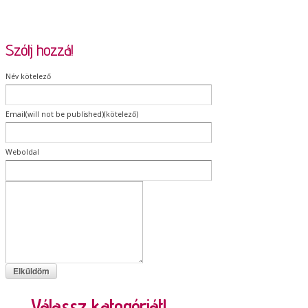
Szólj hozzá!
Név kötelező
Email(will not be published)(kötelező)
Weboldal
Válassz kategóriát!