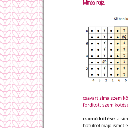
Minta rajz
csavart sima szem k
fordított szem kötés
csomó kötése
: a si
hátulról majd ismét 