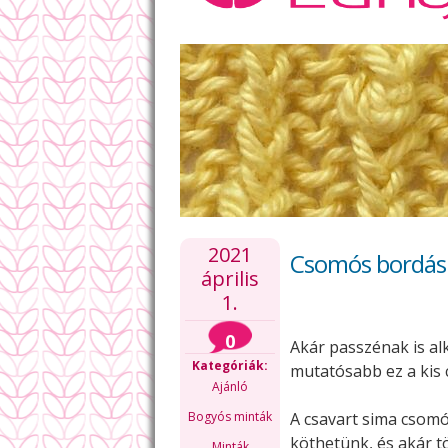
2021
Csomós bordás
április
1.
0
Akár passzénak is al
Kategóriák:
mutatósabb ez a kis
Ajánló
Bogyós minták
A csavart sima csomó
köthetünk, és akár t
Minták