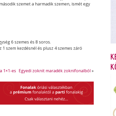
s második szemet a harmadik szemen, ismét egy
ység 6 szemes és 8 soros.
z 1 szem kezdésnél és plusz 4 szemes záró
K
K
a 1×1-es
Egyedi zoknit maradék zoknifonalból
»