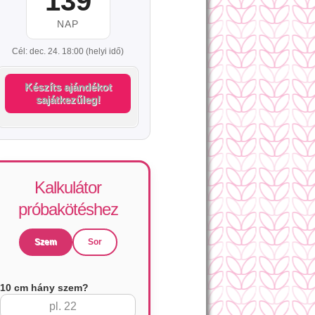
139
NAP
Cél: dec. 24. 18:00 (helyi idő)
Készíts ajándékot
sajátkezűleg!
Kalkulátor
próbakötéshez
Szem
Sor
10 cm hány szem?