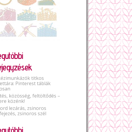
egutóbbi
ejegyzések
kézimunkázók titkos
lettára: Pinterest táblák
osan
tés, közösség, feltöltődés –
ere közénk!
Cord lezárás, zsinoros
fejezés, zsinoros szél
egutóbbi