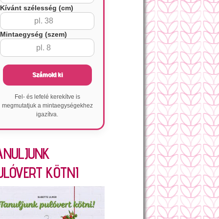
Kívánt szélesség (cm)
Mintaegység (szem)
Számold ki
Fel- és lefelé kerekítve is
megmutatjuk a mintaegységekhez
igazítva.
ANULJUNK
ULÓVERT KÖTNI