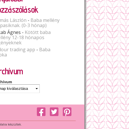
ozzászólások
más Lászlón
-
Baba mellény
spasiknak. (0-3 hónap)
kab Ágnes
-
Kötött baba
llény 12-18 hónapos
gényeknek
lour trading app
-
Baba
pka
rchívum
chívum
álatra készültek.