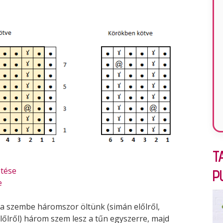
T
ötése
P
e
ma szembe háromszor öltünk (simán előlről,
előlről) három szem lesz a tűn egyszerre, majd