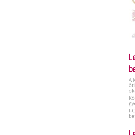
L
b
A 
öt
ok
Kö
gy
I-
be
L