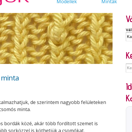
Modellek
Minták
Vá
Vál
K
 minta
Id
K
kalmazhatjuk, de szerintem nagyobb felületeken
 csomós minta.
s bordák közé, akár több fordított szemet is
öbb sorközzel is köthetjük a csomókat.