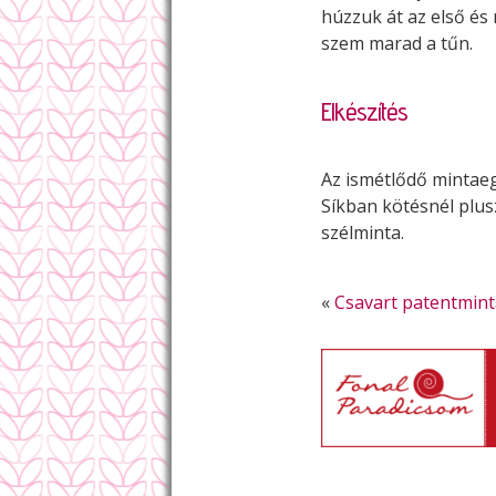
húzzuk át az első é
szem marad a tűn.
Elkészítés
Az ismétlődő mintaeg
Síkban kötésnél plus
szélminta.
«
Csavart patentmint