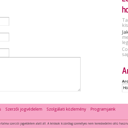
h
Ta
ki
Ja
me
le
Co
sa
A
Ar
s
Szerzői jogvédelem
Szolgálati közlemény
Programjaink
tartalma szerzői jogvédelem alatt áll. A leírások kizárólag személyes nem kereskedelmi célú haszn