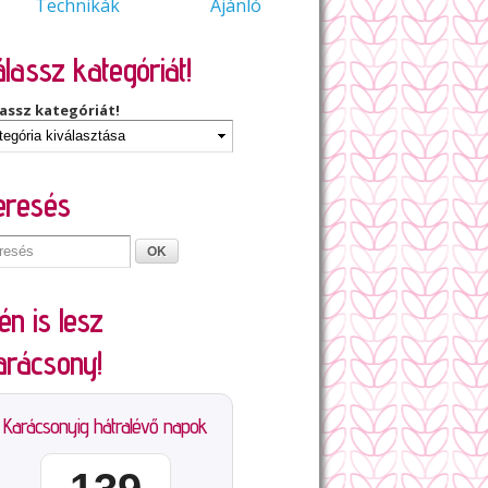
Technikák
Ajánló
lassz kategóriát!
assz kategóriát!
eresés
én is lesz
arácsony!
Karácsonyig hátralévő napok