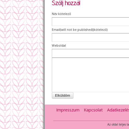
Szólj hozzá!
Név kötelező
Email(will not be published)(kötelező)
Weboldal
Impresszum
Kapcsolat
Adatkezelé
Az oldal teljes 