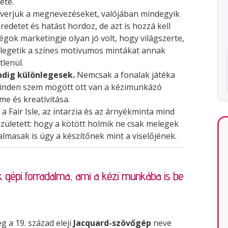
ete.
verjük a megnevezéseket, valójában mindegyik
edetet és hatást hordoz, de azt is hozzá kell
gok marketingje olyan jó volt, hogy világszerte,
egetik a színes motivumos mintákat annak
lenül.
dig különlegesek.
Nemcsak a fonalak játéka
inden szem mögött ott van a kézimunkázó
me és kreativitása.
 a Fair Isle, az intarzia és az árnyékminta mind
zületett: hogy a kötött holmik ne csak melegek
lmasak is úgy a készítőnek mint a viselőjének.
k gépi forradalma, ami a kézi munkába is be
eg a 19. század eleji
Jacquard-szövőgép
neve