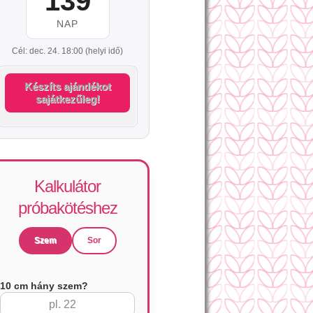
139
NAP
Cél: dec. 24. 18:00 (helyi idő)
Készíts ajándékot
sajátkezűleg!
Kalkulátor
próbakötéshez
Szem
Sor
10 cm hány szem?