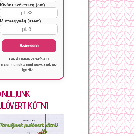
Kívánt szélesség (cm)
Mintaegység (szem)
Számold ki
Fel- és lefelé kerekítve is
megmutatjuk a mintaegységekhez
igazítva.
ANULJUNK
ULÓVERT KÖTNI