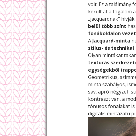
volt. Ez a találmány 
került át a fogalom a
„jacquardnak” hívjá
belül több színt
hasz
fonákoldalon vezet
A
Jacquard-minta
ne
stílus- és technika
Olyan mintákat taka
textúrás szerkezet
egységekből (rappo
Geometrikus, szimmet
minta szabályos, ism
sáv, apró négyzet, sti
kontraszt van, a mod
tónusos fonalakat is
digitális mintázatú p