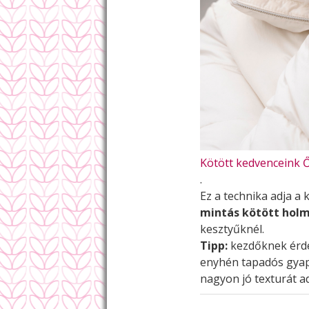
Kötött kedvenceink 
.
Ez a technika adja a 
mintás kötött holm
kesztyűknél.
Tipp:
kezdőknek ér
enyhén tapadós gyap
nagyon jó texturát a