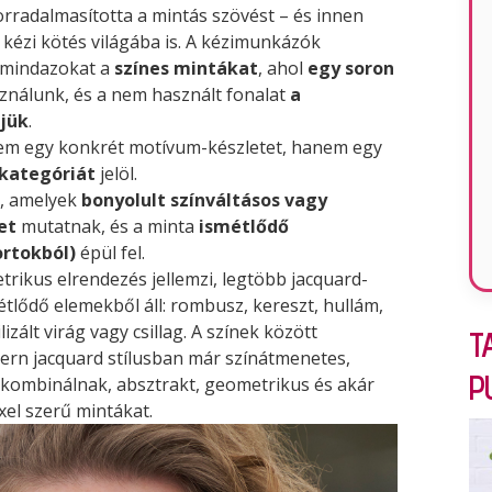
forradalmasította a mintás szövést – és innen
 kézi kötés világába is. A kézimunkázók
k mindazokat a
színes mintákat
, ahol
egy soron
nálunk, és a nem használt fonalat
a
jük
.
m egy konkrét motívum-készletet, hanem egy
i kategóriát
jelöl.
r, amelyek
bonyolult színváltásos vagy
et
mutatnak, és a minta
ismétlődő
rtokból)
épül fel.
rikus elrendezés jellemzi, legtöbb jacquard-
étlődő elemekből áll: rombusz, kereszt, hullám,
lizált virág vagy csillag. A színek között
T
ern jacquard stílusban már színátmenetes,
P
 kombinálnak, absztrakt, geometrikus és akár
ixel szerű mintákat.