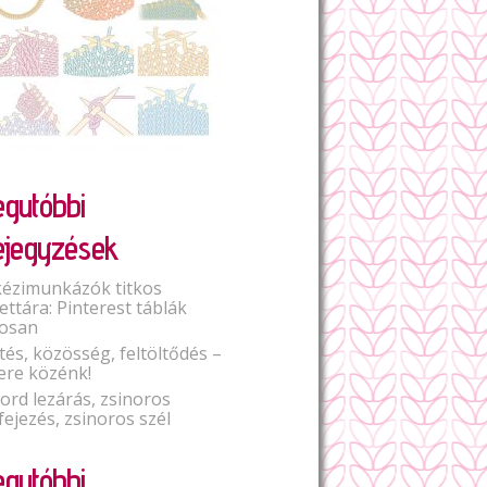
egutóbbi
ejegyzések
kézimunkázók titkos
lettára: Pinterest táblák
osan
tés, közösség, feltöltődés –
ere közénk!
Cord lezárás, zsinoros
fejezés, zsinoros szél
egutóbbi