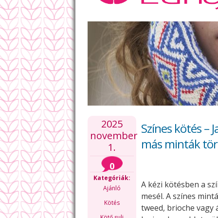
2025
Színes kötés – 
november
más minták tör
1.
0
Kategóriák:
A kézi kötésben a sz
Ajánló
mesél. A színes mintá
Kötés
tweed, brioche vagy
Kötő suli