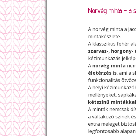
Norvég minta – a s
A norvég minta a ja
mintakészlete.
A klasszikus fehér a
szarvas-, horgony-
kézimunkázás jelképe
A
norvég minta
nem
életérzés is
, ami a 
funkcionalitás ötvöze
A helyi kézimunkázó
mellényeket, sapkáka
kétszínű mintákka
A minták nemcsak dí
a váltakozó színek é
extra meleget biztosí
legfontosabb alapan