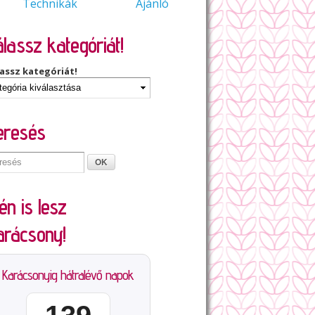
Technikák
Ajánló
lassz kategóriát!
assz kategóriát!
eresés
én is lesz
arácsony!
Karácsonyig hátralévő napok