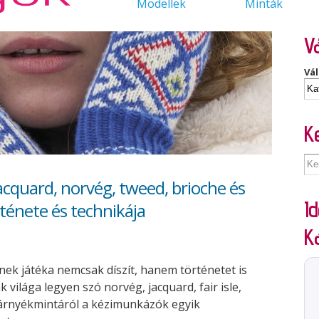
Modellek
Minták
Vá
Vál
K
Jacquard, norvég, tweed, brioche és
Id
ténete és technikája
K
ínek játéka nemcsak díszít, hanem történetet is
k világa legyen szó norvég, jacquard, fair isle,
 árnyékmintáról a kézimunkázók egyik