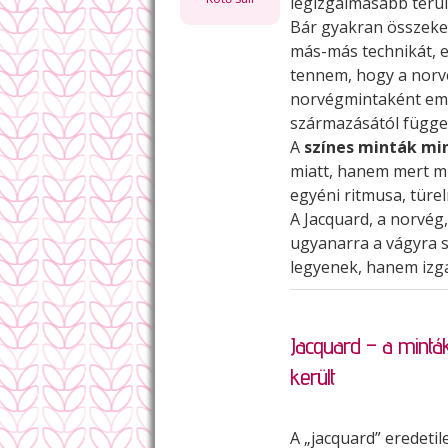
legizgalmasabb terül
Bár gyakran összeke
más-más technikát, er
tennem, hogy a norvé
norvégmintaként eml
származásától függet
A
színes minták min
miatt, hanem mert m
egyéni ritmusa, türel
A Jacquard, a norvég,
ugyanarra a vágyra s
legyenek, hanem izga
Jacquard – a mintá
került
A „jacquard” eredetil