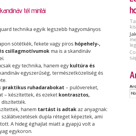
h
kandináv tél mintái
Ta
ki
cquard technika egyik legszebb hagyományos
Ja
me
lapon sötétkék, fekete vagy piros
hópehely-,
le
 és csillagmotívumok
ma is a skandináv
Co
sa
i.
csak egy technika, hanem egy
kultúra és
skandináv egyszerűség, természetközeliség és
A
te.
Ar
k
praktikus ruhadarabokat
– pulóvereket,
t – készítettek, és ezeket
kontrasztos,
l
díszítették.
szítettek, hanem
tartást is adtak
az anyagnak:
s szálátvezetések dupla réteget képeztek, ami
tott. A hideg éghajlat miatt a gyapjú volt a
yag egykoron.