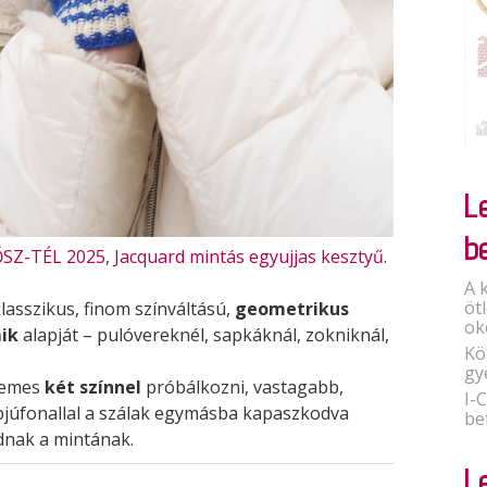
L
b
ŐSZ-TÉL 2025
,
Jacquard mintás egyujjas kesztyű.
A 
öt
klasszikus, finom színváltású,
geometrikus
ok
ik
alapját – pulóvereknél, sapkáknál, zokniknál,
Kö
gy
demes
két színnel
próbálkozni, vastagabb,
I-
júfonallal a szálak egymásba kapaszkodva
be
dnak a mintának.
L