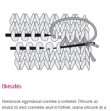
Elkészítés
Fektessük egymással szembe a széleket. Öltsünk az
elülső tű első szemébe alulról fölfelé, utána öltsünk át a