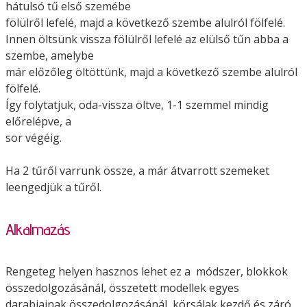
hátulsó tű első szemébe
fölülről lefelé, majd a következő szembe alulról fölfelé.
Innen öltsünk vissza fölülről lefelé az elülső tűn abba a
szembe, amelybe
már előzőleg öltöttünk, majd a következő szembe alulról
fölfelé.
Így folytatjuk, oda-vissza öltve, 1-1 szemmel mindig
előrelépve, a
sor végéig.
Ha 2 tűről varrunk össze, a már átvarrott szemeket
leengedjük a tűről.
Alkalmazás
Rengeteg helyen hasznos lehet ez a módszer, blokkok
összedolgozásánál, összetett modellek egyes
darabjainak összedolgozásánál, körsálak kezdő és záró