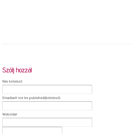
Szólj hozzá!
Név kötelező
Email(will not be published)(kötelező)
Weboldal