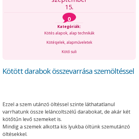
15.
0
Kategóriák:
Kötés alapok, alap technikák
Kötésjelek, alapműveletek
Kötő suli
Kötött darabok összevarrása szemöltéssel
Ezzel a szem utánzó öltéssel szinte láthatatlanul
varrhatunk össze leláncoltszélű darabokat, de akár két
kötőtűn levő szemeket is.
Mindig a szemek alkotta kis lyukba öltünk szemutánzó
öltésekkel.