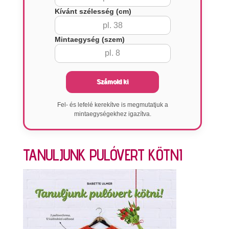
Kívánt szélesség (cm)
Mintaegység (szem)
Számold ki
Fel- és lefelé kerekítve is megmutatjuk a
mintaegységekhez igazítva.
TANULJUNK PULÓVERT KÖTNI