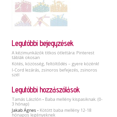
Legutóbbi bejegyzések
A kézimunkázók titkos ötlettára: Pinterest
táblák okosan
Kötés, közösség, feltöltődés – gyere közénk!
I-Cord lezárás, zsinoros befejezés, zsinoros
szél
Legutóbbi hozzászólások
Tamás Lászlón
-
Baba mellény kispasiknak. (0-
3 hónap)
Jakab Ágnes
-
Kötött baba mellény 12-18
hónapos legényeknek