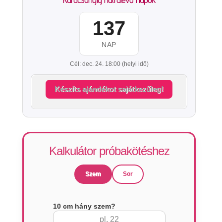
137
NAP
Cél: dec. 24. 18:00 (helyi idő)
Készíts ajándékot sajátkezűleg!
Kalkulátor próbakötéshez
Szem
Sor
10 cm hány szem?