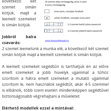
következő két
szemet simán
kötjük, majd a
leemelt szemeket
is simán kötjük.
Jobbról balra
csavarás:
2 szemet leemelünk a munka elé, a következő két szemet
simán kötjük majd a leemelt szemeket is simán kötjük.
A leemelt szemeket segédtűn is tarthatjuk én az előre
emelt szemeket a jobb hüvelyk ujjammal a tűhöz
szorítom a hátra emelt szemeket a mutató ujjammal
szorítom le, nem használok segédtűt, akár 4-5 szemmel
is elbánok, több szem esetén mindenképpen segédtűvel
biztonságosabb végrehajtani a műveletet.
Elérhető modellek ezzel a mintával: