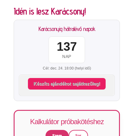
Idén is lesz Karácsony!
Karácsonyig hátralévő napok
137
NAP
Cél: dec. 24. 18:00 (helyi idő)
Készíts ajándékot sajátkezűleg!
Kalkulátor próbakötéshez
Szem
Sor