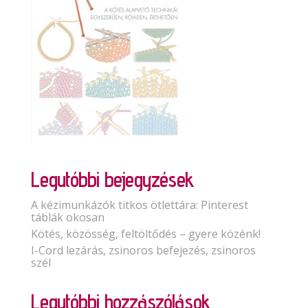
Legutóbbi bejegyzések
A kézimunkázók titkos ötlettára: Pinterest
táblák okosan
Kötés, közösség, feltöltődés – gyere közénk!
I-Cord lezárás, zsinoros befejezés, zsinoros
szél
Legutóbbi hozzászólások