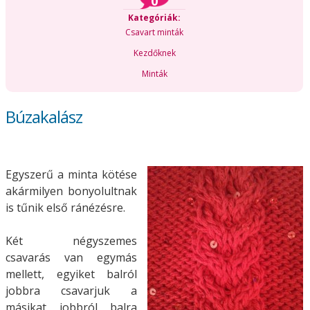
0
Kategóriák:
Csavart minták
Kezdőknek
Minták
Búzakalász
Egyszerű a minta kötése
akármilyen bonyolultnak
is tűnik első ránézésre.
Két négyszemes
csavarás van egymás
mellett, egyiket balról
jobbra csavarjuk a
másikat jobbról balra