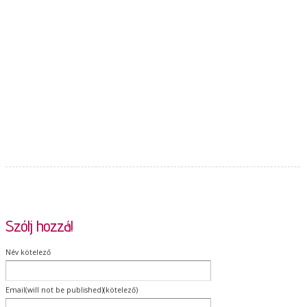
Szólj hozzá!
Név kötelező
Email(will not be published)(kötelező)