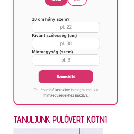
10 cm hány szem?
Kívánt szélesség (cm)
Mintaegység (szem)
Számold ki
Fel- és lefelé kerekítve is megmutatjuk a
mintaegységekhez igazítva.
TANULJUNK PULÓVERT KÖTNI