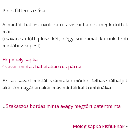
Piros flitteres csősál
A mintát hat és nyolc soros verzióban is megkötöttük
már:
(csavarás előtt plusz két, négy sor simát kötünk fenti
mintához képest)
Hópehely sapka
Csavartmintás babatakaró és párna
Ezt a csavart mintát számtalan módon felhasználhatjuk
akár önmagában akár más mintákkal kombinálva.
«
Szakaszos bordás minta avagy megtört patentminta
Meleg sapka kisfiúknak
»