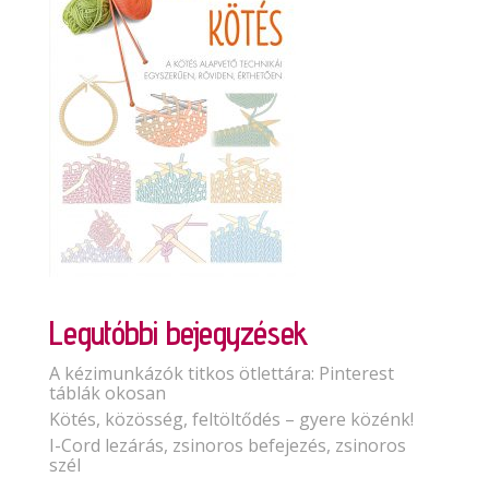
Legutóbbi bejegyzések
A kézimunkázók titkos ötlettára: Pinterest
táblák okosan
Kötés, közösség, feltöltődés – gyere közénk!
I-Cord lezárás, zsinoros befejezés, zsinoros
szél