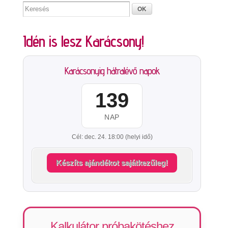
Idén is lesz Karácsony!
Karácsonyig hátralévő napok
139
NAP
Cél: dec. 24. 18:00 (helyi idő)
Készíts ajándékot sajátkezűleg!
Kalkulátor próbakötéshez