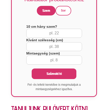
Szem
Sor
10 cm hány szem?
Kívánt szélesség (cm)
Mintaegység (szem)
Számold ki
Fel- és lefelé kerekítve is megmutatjuk a
mintaegységekhez igazítva.
TANULJUNK PULÓVERT KÖTNI