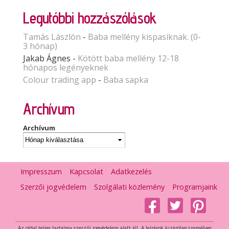
Legutóbbi hozzászólások
Tamás Lászlón
-
Baba mellény kispasiknak. (0-
3 hónap)
Jakab Ágnes
-
Kötött baba mellény 12-18
hónapos legényeknek
Colour trading app
-
Baba sapka
Archívum
Archívum
Impresszum
Kapcsolat
Adatkezelés
Szerzői jogvédelem
Szolgálati közlemény
Programjaink
Az oldal teljes tartalma szerzői jogvédelem alatt áll. A leírások kizárólag személyes