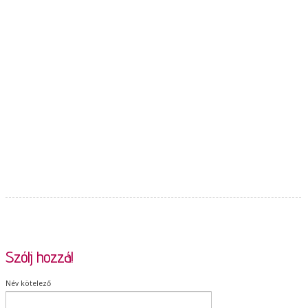
Szólj hozzá!
Név kötelező