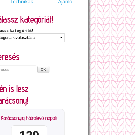
Technikák
Ajánló
lassz kategóriát!
assz kategóriát!
eresés
én is lesz
arácsony!
Karácsonyig hátralévő napok