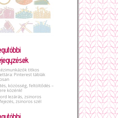
egutóbbi
ejegyzések
kézimunkázók titkos
lettára: Pinterest táblák
osan
tés, közösség, feltöltődés –
ere közénk!
Cord lezárás, zsinoros
fejezés, zsinoros szél
egutóbbi