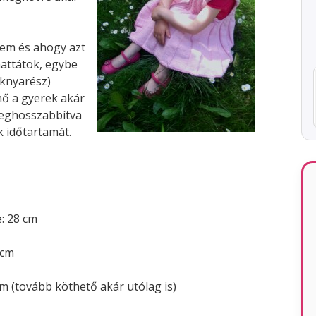
tem és ahogy azt
attátok, egybe
oknyarész)
nő a gyerek akár
meghosszabbítva
 időtartamát.
e: 28 cm
 cm
m (tovább köthető akár utólag is)