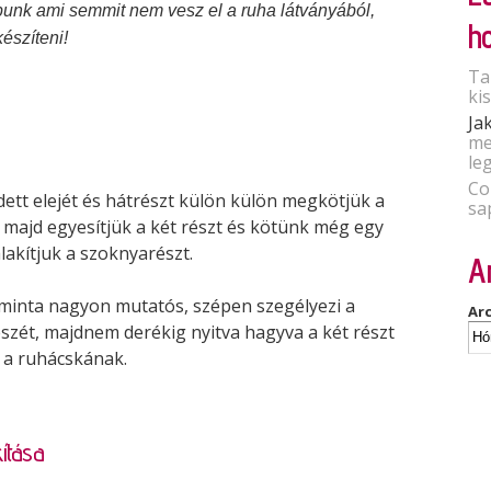
punk ami semmit nem vesz el a ruha látványából,
h
észíteni!
Ta
ki
Ja
me
le
Co
dett elejét és hátrészt külön külön megkötjük a
sa
g majd egyesítjük a két részt és kötünk még egy
lakítjuk a szoknyarészt.
A
 minta nagyon mutatós, szépen szegélyezi a
Ar
észét, majdnem derékig nyitva hagyva a két részt
ít a ruhácskának.
ítása