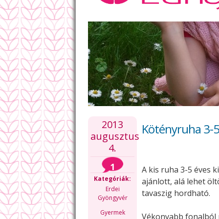
2013
Kötényruha 3-5
augusztus
4.
1
A kis ruha 3-5 éves 
Kategóriák:
ajánlott, alá lehet öl
Erdei
tavaszig hordható.
Gyöngyvér
Gyermek
Vékonyabb fonalból