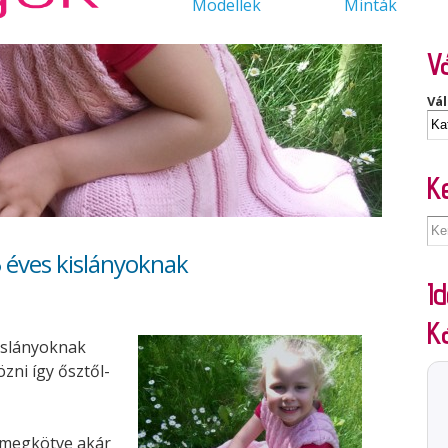
Modellek
Minták
Vá
Vál
K
 éves kislányoknak
Id
K
kislányoknak
tözni így ősztől-
 megkötve akár