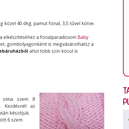
 közel 40 dkg. pamut fonal, 3,5 tűvel kötve.
ha elkészítéséhez a fonalparadicsom
Baby
et, gombolyagonként is megvásárolhatsz a
ebáruházból
ahol több szín közül is
T
-3 sima szem 8
P
. Kezdésnél az
után készítjük.
ött 6 szem