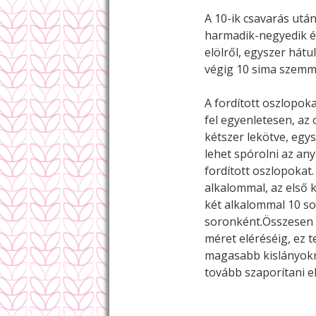
A 10-ik csavarás utá
harmadik-negyedik és
elölről, egyszer hát
végig 10 sima szemme
A fordított oszlopok
fel egyenletesen, az
kétszer lekötve, egys
lehet spórolni az an
fordított oszlopokat
alkalommal, az első 
két alkalommal 10 s
soronként.Összesen 
méret eléréséig, ez t
magasabb kislányokn
tovább szaporítani e