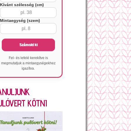
Kívánt szélesség (cm)
Mintaegység (szem)
Számold ki
Fel- és lefelé kerekítve is
megmutatjuk a mintaegységekhez
igazítva.
ANULJUNK
ULÓVERT KÖTNI