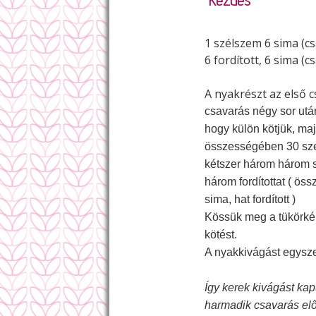
1 szélszem 6 sima (cs
6 fordított, 6 sima (c
A nyakrészt az első c
csavarás négy sor után
hogy külön kötjük, maj
összességében 30 szem
kétszer három három 
három fordítottat ( össz
sima, hat fordított )
Kössük meg a tükörképe
kötést.
A nyakkivágást egysze
Így kerek kivágást kap
harmadik csavarás előt