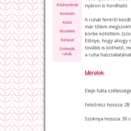
Kislányoknak
nyáron is hordható.
Körkötés
A ruhát fentről kezd
Kötés
már tőlem megszokh
Modellek
körbe kötöttem. (sz
Ruházat
Előnye, hogy ahogy 
tovább is köthető, 
Szoknyák,
ruhák.
a ruha használatának
Méretek:
Eleje-háta szélesség
Felsőrész hossza: 28
Szoknya hossza: 30 c