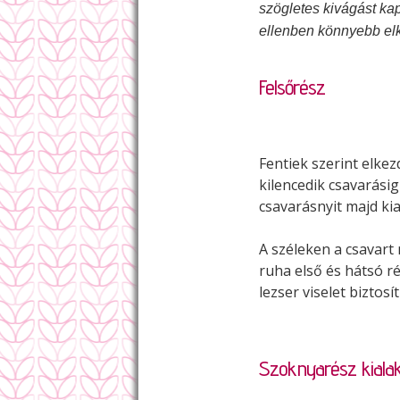
szögletes kivágást ka
ellenben könnyebb elk
Felsőrész
Fentiek szerint elkez
kilencedik csavarási
csavarásnyit majd kia
A széleken a csavart
ruha első és hátsó r
lezser viselet biztos
Szoknyarész kialak