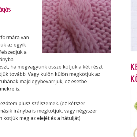
vágás
gyformára van
ük az egyik
 felszedjük a
rányba
K
szt, ha megvagyunk össze kötjük a két részt
tjük tovább. Vagy külön külön megkötjük az
K
a ruhának majd egybevarrjuk, ez esetbe
mekre is.
kezdtem plusz szélszemek. (ez kétszer
másik irányba is megkötjük, vagy négyszer
kötjük meg az elejét és a hátulját)