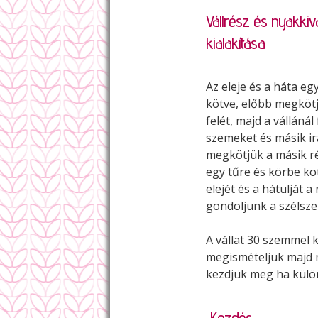
Vállrész és nyakki
kialakítása
Az eleje és a háta e
kötve, előbb megkötj
felét, majd a vállánál
szemeket és másik i
megkötjük a másik ré
egy tűre és körbe kö
elejét és a hátulját 
gondoljunk a szélsze
A vállat 30 szemmel 
megismételjük majd 
kezdjük meg ha külön 
Kezdés