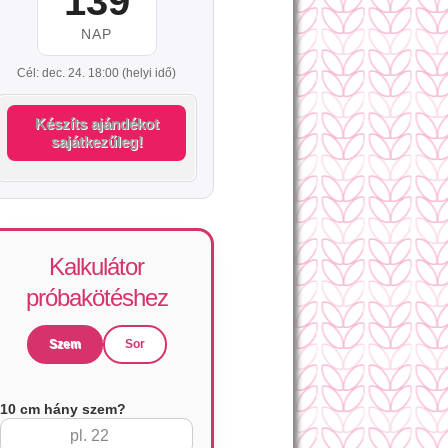
139
NAP
Cél: dec. 24. 18:00 (helyi idő)
Készíts ajándékot
sajátkezűleg!
Kalkulátor
próbakötéshez
Szem
Sor
10 cm hány szem?