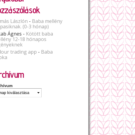
ozzászólások
más Lászlón
-
Baba mellény
spasiknak. (0-3 hónap)
kab Ágnes
-
Kötött baba
llény 12-18 hónapos
gényeknek
lour trading app
-
Baba
pka
rchívum
chívum