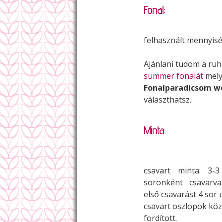
Fonal:
felhasznált mennyiség
Ajánlani tudom a ru
summer fonalát
mely
Fonalparadicsom w
választhatsz.
Minta:
csavart minta: 3
soronként csavarva
első csavarást 4 sor 
csavart oszlopok köz
fordított.