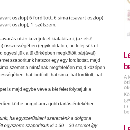
avart oszlop) 6 fordított, 6 sima (csavart oszlop)
savart oszlop), 1 szélszem.
savarás után kezdjük el kialakítani, (az első
) összességében (egyik oldalon, ne felejtsük el
L
d egyesítjük a tükörképben megkötött párjával)
et szaporítunk hatszor egy egy fordítottat, majd
b
sima szemet a mintának megfelelően majd középen
ességében: hat fordított, hat sima, hat fordított, hat
A 
öt
ok
t is majd egybe véve a két felet folytatjuk a
Kö
gy
rűen körbe horgoltam a jobb tartás érdekében.
I-
be
unk, ha egyszerűsíteni szeretnénk a dolgot a
t egyszerre szaporítsuk ki a 30 – 30 szemet így
L