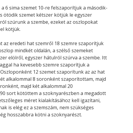
n a 6 sima szemet 10-re felszaporítjuk a második-
 ötödik szemet kétszer kötjük le egyszer
ulról szúrunk a szembe, ezeket az oszlopokat
l kötjük.
at az eredeti hat szemről 18 szemre szaporítjuk
 oszlop mindkét oldalán, a szélső szemeket
zer elölről, egyszer hátulról szúrva a szembe. Itt
yaggal ha kevesebb szemre szaporítjuk a
. Oszloponként 12 szemet szaporítunk az az hat
két alkalommal 8 soronként szaporítottam, majd
oronként, majd két alkalommal 20
90 sort kötöttem a szoknyarészben a megadott
etszőleges méret kialakításához kell igazítani,
ak is elég ez a szemszám, nem szükséges
lég hosszabbra kötni a szoknyarészt.