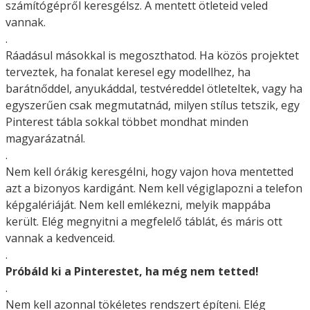
számítógépről keresgélsz. A mentett ötleteid veled
vannak.
.
Ráadásul másokkal is megoszthatod. Ha közös projektet
terveztek, ha fonalat keresel egy modellhez, ha
barátnőddel, anyukáddal, testvéreddel ötleteltek, vagy ha
egyszerűen csak megmutatnád, milyen stílus tetszik, egy
Pinterest tábla sokkal többet mondhat minden
magyarázatnál.
.
Nem kell órákig keresgélni, hogy vajon hova mentetted
azt a bizonyos kardigánt. Nem kell végiglapozni a telefon
képgalériáját. Nem kell emlékezni, melyik mappába
került. Elég megnyitni a megfelelő táblát, és máris ott
vannak a kedvenceid.
.
Próbáld ki a Pinterestet, ha még nem tetted!
.
Nem kell azonnal tökéletes rendszert építeni. Elég