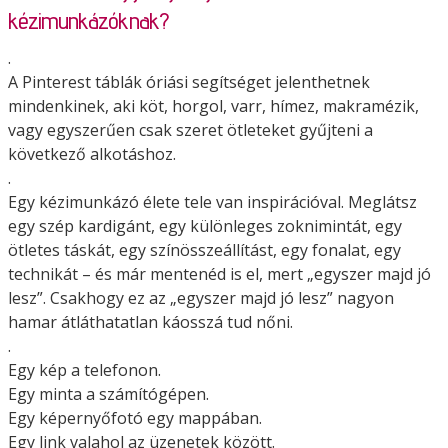
kézimunkázóknak?
.
A Pinterest táblák óriási segítséget jelenthetnek
mindenkinek, aki köt, horgol, varr, hímez, makramézik,
vagy egyszerűen csak szeret ötleteket gyűjteni a
következő alkotáshoz.
.
Egy kézimunkázó élete tele van inspirációval. Meglátsz
egy szép kardigánt, egy különleges zoknimintát, egy
ötletes táskát, egy színösszeállítást, egy fonalat, egy
technikát – és már mentenéd is el, mert „egyszer majd jó
lesz”. Csakhogy ez az „egyszer majd jó lesz” nagyon
hamar átláthatatlan káosszá tud nőni.
.
Egy kép a telefonon.
Egy minta a számítógépen.
Egy képernyőfotó egy mappában.
Egy link valahol az üzenetek között.