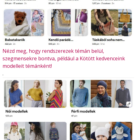
Nézd meg, hogy rendszerezek témán belül,
szegmensekre bontva, például a Kötött kedvenceink
modelleit témánként!
.