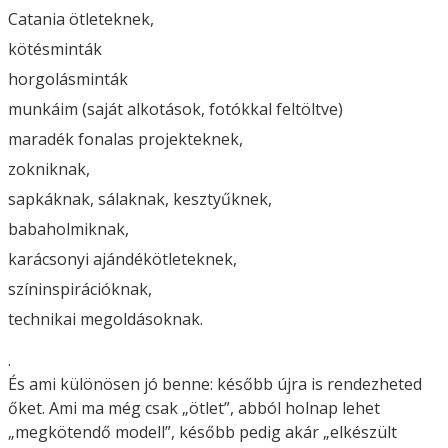
Catania ötleteknek,
kötésminták
horgolásminták
munkáim (saját alkotások, fotókkal feltöltve)
maradék fonalas projekteknek,
zokniknak,
sapkáknak, sálaknak, kesztyűknek,
babaholmiknak,
karácsonyi ajándékötleteknek,
színinspirációknak,
technikai megoldásoknak.
.
És ami különösen jó benne: később újra is rendezheted
őket. Ami ma még csak „ötlet”, abból holnap lehet
„megkötendő modell”, később pedig akár „elkészült