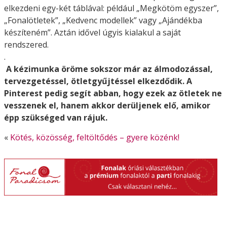
elkezdeni egy-két táblával: például „Megkötöm egyszer”,
„Fonalötletek”, „Kedvenc modellek” vagy „Ajándékba
készíteném”. Aztán idővel úgyis kialakul a saját
rendszered.
.
A kézimunka öröme sokszor már az álmodozással,
tervezgetéssel, ötletgyűjtéssel elkezdődik. A
Pinterest pedig segít abban, hogy ezek az ötletek ne
vesszenek el, hanem akkor derüljenek elő, amikor
épp szükséged van rájuk.
«
Kötés, közösség, feltöltődés – gyere közénk!