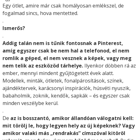
Egy ötlet, amire már csak homályosan emlékszel, de
fogalmad sincs, hova mentetted.
.
Ismerős?
.
Addig talán nem is tűnik fontosnak a Pinterest,
amíg egyszer csak be nem hal a telefonod, el nem
romlik a géped, el nem vesznek a képek, vagy meg
nem telik az eszközöd tárhelye.
Ilyenkor döbben rá az
ember, mennyi mindent gyűjtögetett évek alatt.
Modellek, minták, ötletek, fonalpárosítások, színek,
ajándéktervek, karácsonyi inspirációk, húsvéti nyuszik,
babaholmik, zoknik, kendők, sapkák – és egyszer csak
minden veszélybe kerül.
.
De
az is bosszantó, amikor állandóan válogatni kell:
mit törölj le, hogy legyen hely az új képeknek? Vagy
amikor valaki más „rendrakás” címszóval kitöröl