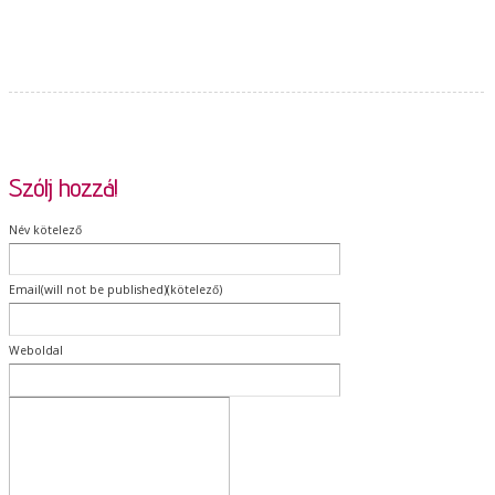
Szólj hozzá!
Név kötelező
Email(will not be published)(kötelező)
Weboldal