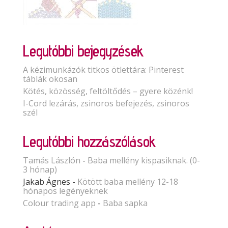
Legutóbbi bejegyzések
A kézimunkázók titkos ötlettára: Pinterest
táblák okosan
Kötés, közösség, feltöltődés – gyere közénk!
I-Cord lezárás, zsinoros befejezés, zsinoros
szél
Legutóbbi hozzászólások
Tamás Lászlón
-
Baba mellény kispasiknak. (0-
3 hónap)
Jakab Ágnes
-
Kötött baba mellény 12-18
hónapos legényeknek
Colour trading app
-
Baba sapka