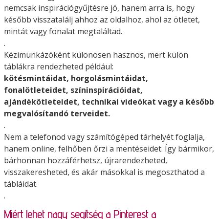
nemcsak inspirációgyűjtésre jó, hanem arra is, hogy
később visszatalálj ahhoz az oldalhoz, ahol az ötletet,
mintát vagy fonalat megtaláltad.
.
Kézimunkázóként különösen hasznos, mert külön
táblákra rendezheted például:
kötésmintáidat, horgolásmintáidat,
fonalötleteidet, színinspirációidat,
ajándékötleteidet, technikai videókat vagy a később
megvalósítandó terveidet.
.
Nem a telefonod vagy számítógéped tárhelyét foglalja,
hanem online, felhőben őrzi a mentéseidet. Így bármikor,
bárhonnan hozzáférhetsz, újrarendezheted,
visszakeresheted, és akár másokkal is megoszthatod a
tábláidat.
.
Miért lehet nagy segítség a Pinterest a