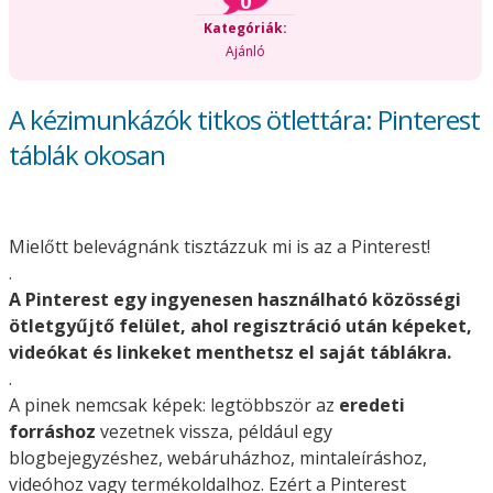
0
Kategóriák:
Ajánló
A kézimunkázók titkos ötlettára: Pinterest
táblák okosan
Mielőtt belevágnánk tisztázzuk mi is az a Pinterest!
.
A Pinterest egy ingyenesen használható közösségi
ötletgyűjtő felület, ahol regisztráció után képeket,
videókat és linkeket menthetsz el saját táblákra.
.
A pinek nemcsak képek: legtöbbször az
eredeti
forráshoz
vezetnek vissza, például egy
blogbejegyzéshez, webáruházhoz, mintaleíráshoz,
videóhoz vagy termékoldalhoz. Ezért a Pinterest