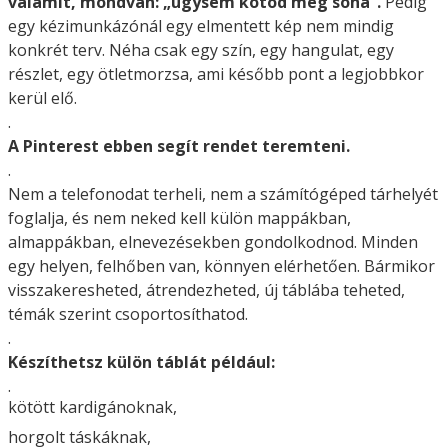
valamit, mondván: „úgysem kötöd meg soha”.
Pedig
egy kézimunkázónál egy elmentett kép nem mindig
konkrét terv. Néha csak egy szín, egy hangulat, egy
részlet, egy ötletmorzsa, ami később pont a legjobbkor
kerül elő.
.
A Pinterest ebben segít rendet teremteni.
.
Nem a telefonodat terheli, nem a számítógéped tárhelyét
foglalja, és nem neked kell külön mappákban,
almappákban, elnevezésekben gondolkodnod. Minden
egy helyen, felhőben van, könnyen elérhetően. Bármikor
visszakeresheted, átrendezheted, új táblába teheted,
témák szerint csoportosíthatod.
.
Készíthetsz külön táblát például:
.
kötött kardigánoknak,
horgolt táskáknak,