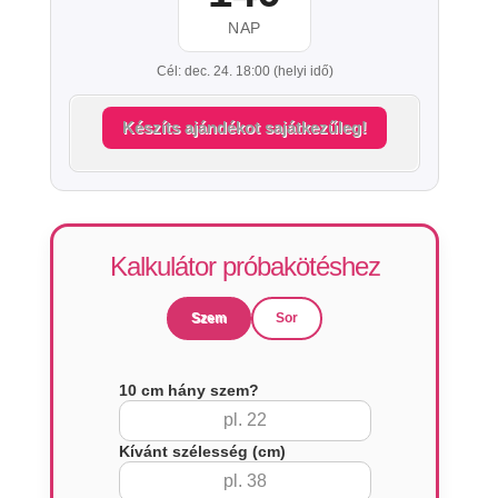
NAP
Cél: dec. 24. 18:00 (helyi idő)
Készíts ajándékot sajátkezűleg!
Kalkulátor próbakötéshez
Szem
Sor
10 cm hány szem?
Kívánt szélesség (cm)