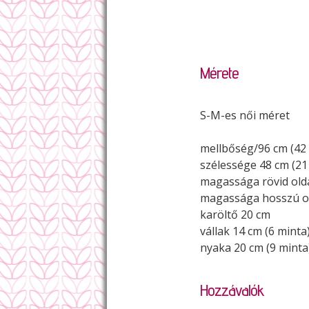
Mérete
S-M-es női méret
mellbőség/96 cm (42
szélessége 48 cm (21
magassága rövid olda
magassága hosszú ol
karöltő 20 cm
vállak 14 cm (6 minta
nyaka 20 cm (9 minta
Hozzávalók