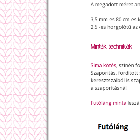
A megadott méret any
3,5 mm-es 80 cm-es 
2,5 -es horgolótű az
Minták technikák
Sima kötés
, színén fo
Szaporitás, fordítot
keresztszálból is sz
a szaporításnál.
Futóláng minta
leszá