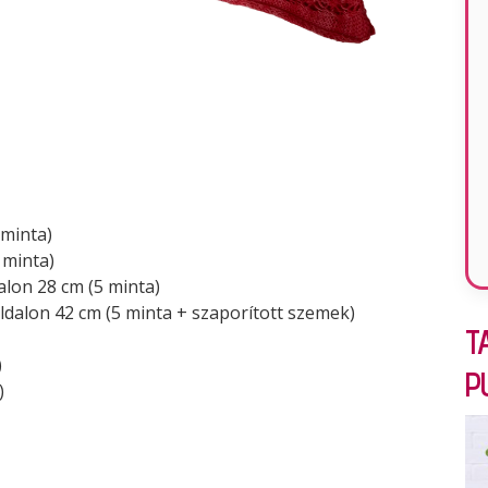
 minta)
 minta)
lon 28 cm (5 minta)
dalon 42 cm (5 minta + szaporított szemek)
T
)
P
)