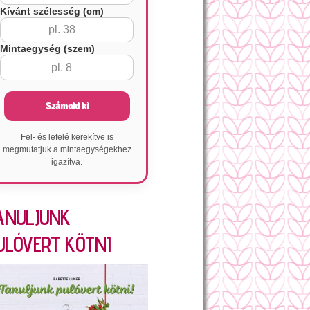
Kívánt szélesség (cm)
Mintaegység (szem)
Számold ki
Fel- és lefelé kerekítve is
megmutatjuk a mintaegységekhez
igazítva.
ANULJUNK
ULÓVERT KÖTNI