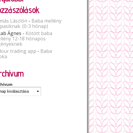
ozzászólások
más Lászlón
-
Baba mellény
spasiknak. (0-3 hónap)
kab Ágnes
-
Kötött baba
llény 12-18 hónapos
gényeknek
lour trading app
-
Baba
pka
rchívum
chívum