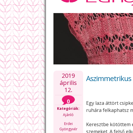
2019
Aszimmetrikus f
április
12.
0
Egy laza áttört csip
Kategóriák:
ruhára felkaphatsz 
Ajánló
Erdei
Keresztbe kötöttem e
Gyöngyvér
szemeket. A felső el