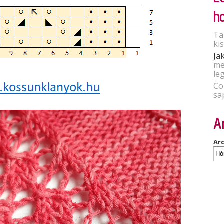
h
Ta
ki
Ja
me
le
Co
sa
A
Ar