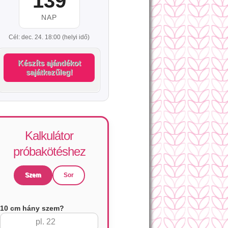
139
NAP
Cél: dec. 24. 18:00 (helyi idő)
Készíts ajándékot
sajátkezűleg!
Kalkulátor
próbakötéshez
Szem
Sor
10 cm hány szem?