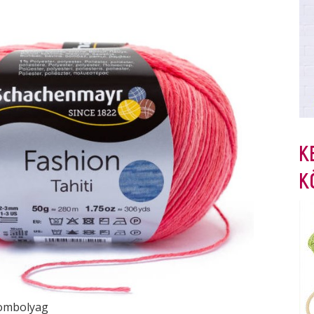
K
K
ombolyag