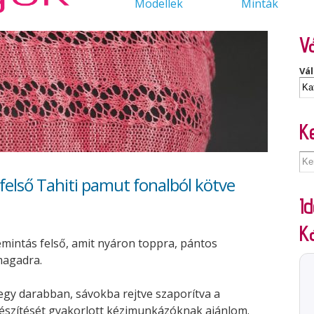
Modellek
Minták
Vá
Vál
K
első Tahiti pamut fonalból kötve
Id
K
kemintás felső, amit nyáron toppra, pántos
magadra.
gy darabban, sávokba rejtve szaporítva a
készítését gyakorlott kézimunkázóknak ajánlom.