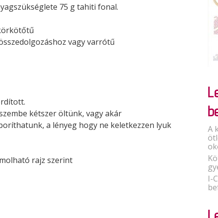
agszükséglete 75 g tahiti fonal.
körkötőtű
 összedolgozáshoz vagy varrótű
L
rdított.
b
t szembe kétszer öltünk, vagy akár
aporíthatunk, a lényeg hogy ne keletkezzen lyuk
A 
öt
ok
Kö
molható rajz szerint
gy
I-
be
L