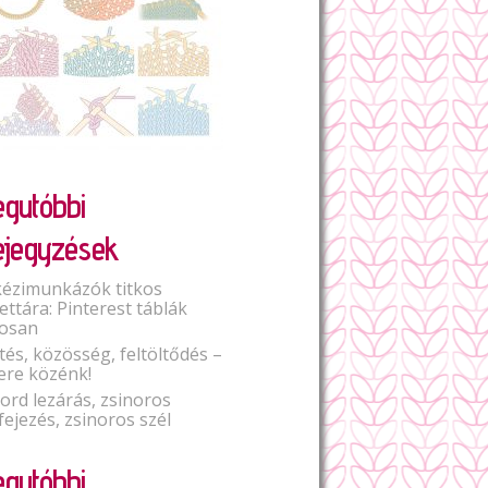
egutóbbi
ejegyzések
kézimunkázók titkos
lettára: Pinterest táblák
osan
tés, közösség, feltöltődés –
ere közénk!
Cord lezárás, zsinoros
fejezés, zsinoros szél
egutóbbi