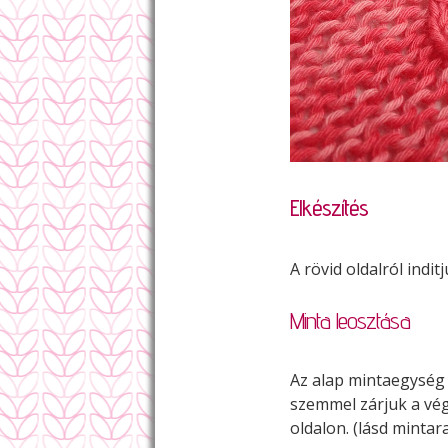
Elkészítés
A rövid oldalról ind
Minta leosztása
Az alap mintaegység 1
szemmel zárjuk a vé
oldalon. (lásd mintara