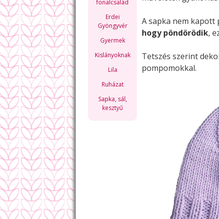
fonalcsalád
Erdei
A sapka nem kapott 
Gyöngyvér
hogy pöndörödik
, e
Gyermek
Kislányoknak
Tetszés szerint deko
pompomokkal.
Lila
Ruházat
Sapka, sál,
kesztyű