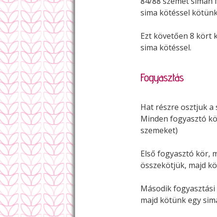
84/88 szemet simán f
sima kötéssel kötünk
Ezt követően 8 kört 
sima kötéssel.
Fogyasztás
Hat részre osztjuk 
Minden fogyasztó kör
szemeket)
Első fogyasztó kör, 
összekötjük, majd kö
Második fogyasztási 
majd kötünk egy sima