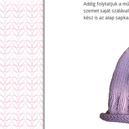
Addig folytatjuk a m
szemet saját száláva
kész is az alap sapka