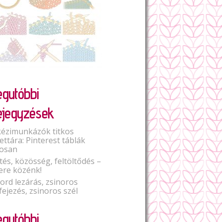
egutóbbi
ejegyzések
kézimunkázók titkos
lettára: Pinterest táblák
osan
tés, közösség, feltöltődés –
ere közénk!
Cord lezárás, zsinoros
fejezés, zsinoros szél
egutóbbi