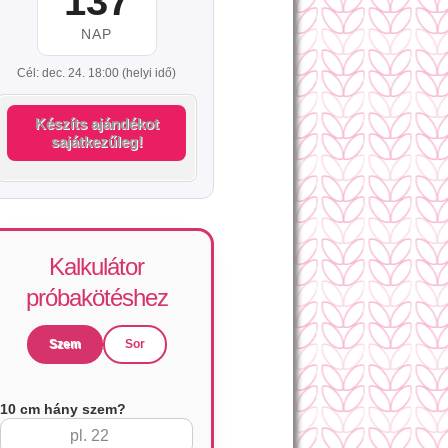
137
NAP
Cél: dec. 24. 18:00 (helyi idő)
Készíts ajándékot
sajátkezűleg!
Kalkulátor
próbakötéshez
Szem
Sor
10 cm hány szem?