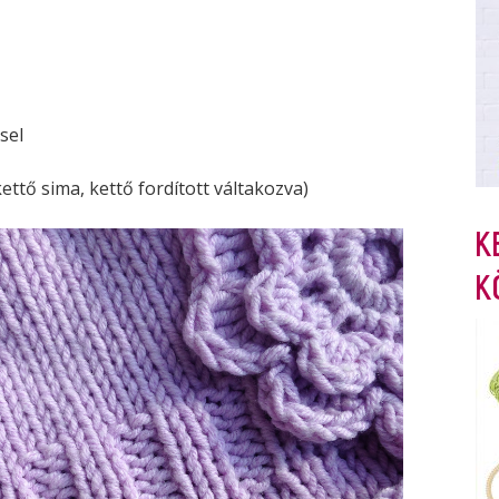
sel
ettő sima, kettő fordított váltakozva)
K
K