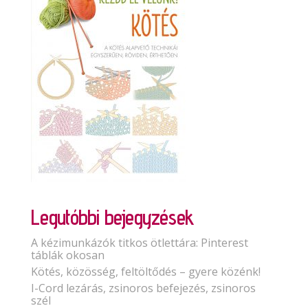
Legutóbbi bejegyzések
A kézimunkázók titkos ötlettára: Pinterest
táblák okosan
Kötés, közösség, feltöltődés – gyere közénk!
I-Cord lezárás, zsinoros befejezés, zsinoros
szél