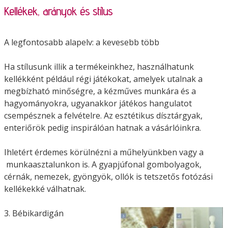
Kellékek, arányok és stílus
A legfontosabb alapelv: a kevesebb több
Ha stílusunk illik a termékeinkhez, használhatunk
kellékként például régi játékokat, amelyek utalnak a
megbízható minőségre, a kézműves munkára és a
hagyományokra, ugyanakkor játékos hangulatot
csempésznek a felvételre. Az esztétikus dísztárgyak,
enteriőrök pedig inspirálóan hatnak a vásárlóinkra.
Ihletért érdemes körülnézni a műhelyünkben vagy a
munkaasztalunkon is. A gyapjúfonal gombolyagok,
cérnák, nemezek, gyöngyök, ollók is tetszetős fotózási
kellékekké válhatnak.
3. Bébikardigán