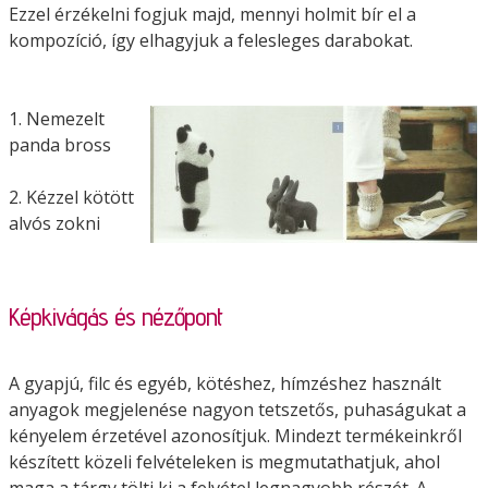
Ezzel érzékelni fogjuk majd, mennyi holmit bír el a
kompozíció, így elhagyjuk a felesleges darabokat.
1. Nemeze
lt
panda bross
2. Kézzel kötött
alvós zokni
Képkivágás és nézőpont
A gyapjú, filc és egyéb, kötéshez, hímzéshez használt
anyagok megjelenése nagyon tetszetős, puhaságukat a
kényelem érzetével azonosítjuk. Mindezt termékeinkről
készített közeli felvételeken is megmutathatjuk, ahol
maga a tárgy tölti ki a felvétel legnagyobb részét. A