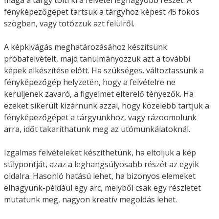
fényképezőgépet tartsuk a tárgyhoz képest 45 fokos
szögben, vagy totózzuk azt felülről.
A képkivágás meghatározásához készítsünk
próbafelvételt, majd tanulmányozzuk azt a további
képek elkészítése előtt. Ha szükséges, változtassunk a
fényképezőgép helyzetén, hogy a felvételre ne
kerüljenek zavaró, a figyelmet elterelő tényezők. Ha
ezeket sikerült kizárnunk azzal, hogy közelebb tartjuk a
fényképezőgépet a tárgyunkhoz, vagy rázoomolunk
arra, időt takaríthatunk meg az utómunkálatoknál.
Izgalmas felvételeket készíthetünk, ha eltoljuk a kép
súlypontját, azaz a leghangsúlyosabb részét az egyik
oldalra. Hasonló hatású lehet, ha bizonyos elemeket
elhagyunk-például egy arc, melyből csak egy részletet
mutatunk meg, nagyon kreatív megoldás lehet.