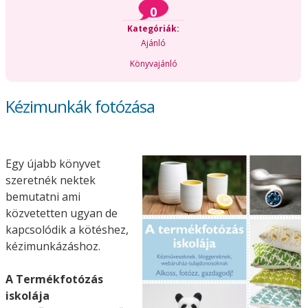
0
Kategóriák:
Ajánló
Könyvajánló
Kézimunkák fotózása
Egy újabb könyvet
szeretnék nektek
bemutatni ami
közvetetten ugyan de
kapcsolódik a kötéshez,
kézimunkázáshoz.
A Termékfotózás
iskolája