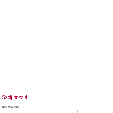
Szólj hozzá!
Név kötelező