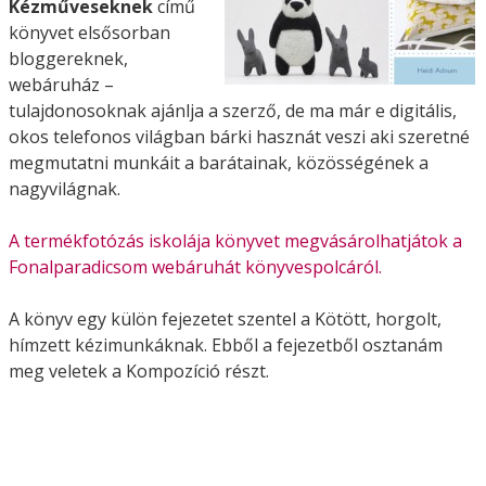
Kézműveseknek
című
könyvet elsősorban
bloggereknek,
webáruház –
tulajdonosoknak ajánlja a szerző, de ma már e digitális,
okos telefonos világban bárki hasznát veszi aki szeretné
megmutatni munkáit a barátainak, közösségének a
nagyvilágnak.
A termékfotózás iskolája könyvet megvásárolhatjátok a
Fonalparadicsom webáruhát könyvespolcáról.
A könyv egy külön fejezetet szentel a Kötött, horgolt,
hímzett kézimunkáknak. Ebből a fejezetből osztanám
meg veletek a Kompozíció részt.