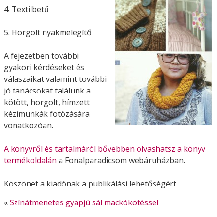
4. Textilbetű
5. Horgolt nyakmelegítő
A fejezetben további
gyakori kérdéseket és
válaszaikat valamint további
jó tanácsokat találunk a
kötött, horgolt, hímzett
kézimunkák fotózására
vonatkozóan.
A könyvről és tartalmáról bővebben olvashatsz a könyv
termékoldalán
a Fonalparadicsom webáruházban.
Köszönet a kiadónak a publikálási lehetőségért.
«
Színátmenetes gyapjú sál mackókötéssel