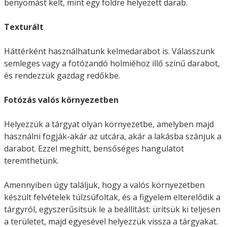
benyomást kelt, mint egy földre helyezett darab.
Texturált
Háttérként használhatunk kelmedarabot is. Válasszunk
semleges vagy a fotózandó holmiéhoz illő színű darabot,
és rendezzük gazdag redőkbe.
Fotózás valós környezetben
Helyezzük a tárgyat olyan környezetbe, amelyben majd
használni fogják-akár az utcára, akár a lakásba szánjuk a
darabot. Ezzel meghitt, bensőséges hangulatot
teremthetünk.
Amennyiben úgy találjuk, hogy a valós környezetben
készült felvételek túlzsúfoltak, és a figyelem elterelődik a
tárgyról, egyszerűsítsük le a beállítást: ürítsük ki teljesen
a területet, majd egyesével helyezzük vissza a tárgyakat.