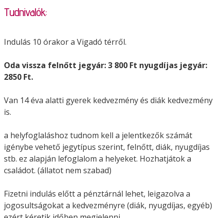
Tudnivalók:
Indulás 10 órakor a Vigadó térről.
Oda vissza felnőtt jegyár: 3 800 Ft nyugdíjas jegyár:
2850 Ft.
Van 14 éva alatti gyerek kedvezmény és diák kedvezmény
is.
a helyfoglaláshoz tudnom kell a jelentkezők számát
igénybe vehető jegytípus szerint, felnőtt, diák, nyugdíjas
stb. ez alapján lefoglalom a helyeket. Hozhatjátok a
családot. (állatot nem szabad)
Fizetni indulás előtt a pénztárnál lehet, leigazolva a
jogosultságokat a kedvezményre (diák, nyugdíjas, egy
éb)
ezért kéretik időben megjelenni.