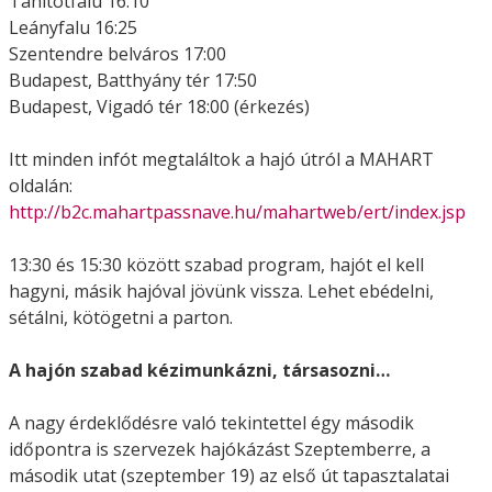
Tahitótfalu 16:10
Leányfalu 16:25
Szentendre belváros 17:00
Budapest, Batthyány tér 17:50
Budapest, Vigadó tér 18:00 (érkezés)
Itt minden infót megtaláltok a hajó útról a MAHART
oldalán:
http://
b2c.mahartpassnave.hu/
mahartweb/ert/index.jsp
13:30 és 15:30 között szabad program, hajót el kell
hagyni, másik hajóval jövünk vissza. Lehet ebédelni,
sétálni, kötögetni a parton.
A hajón szabad kézimunkázni, társasozni…
A nagy érdeklődésre való tekintettel égy második
időpontra is szervezek hajókázást Szeptemberre, a
második utat (szeptember 19) az első út tapasztalatai