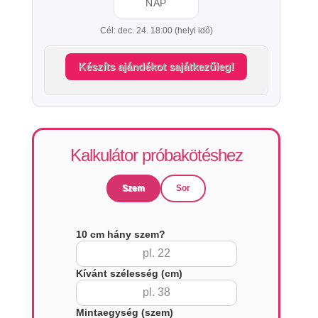
NAP
Cél: dec. 24. 18:00 (helyi idő)
Készíts ajándékot sajátkezűleg!
Kalkulátor próbakötéshez
Szem
Sor
10 cm hány szem?
Kívánt szélesség (cm)
Mintaegység (szem)