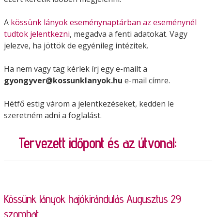
A
kössünk lányok eseménynaptárban az eseménynél
tudtok jelentkezni
, megadva a fenti adatokat. Vagy
jelezve, ha jöttök de egyénileg intézitek.
Ha nem vagy tag kérlek írj egy e-mailt a
gyongyver@kossunklanyok.hu
e-mail címre.
Hétfő estig várom a jelentkezéseket, kedden le
szeretném adni a foglalást.
Tervezett időpont és az útvonal:
Kössünk lányok hajókirándulás Augusztus 29
szombat