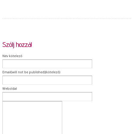
Szólj hozzá!
Név kötelező
Email(will not be published)(kötelező)
Weboldal