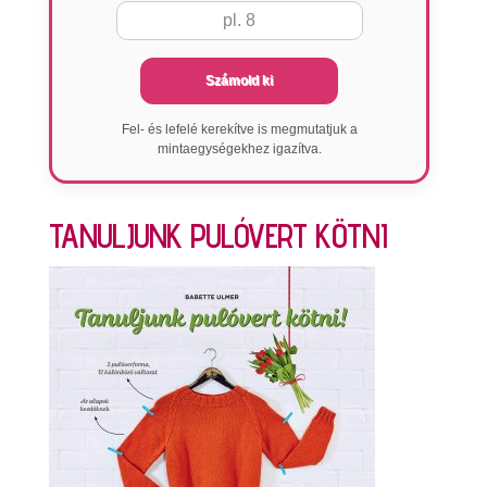
Számold ki
Fel- és lefelé kerekítve is megmutatjuk a
mintaegységekhez igazítva.
TANULJUNK PULÓVERT KÖTNI