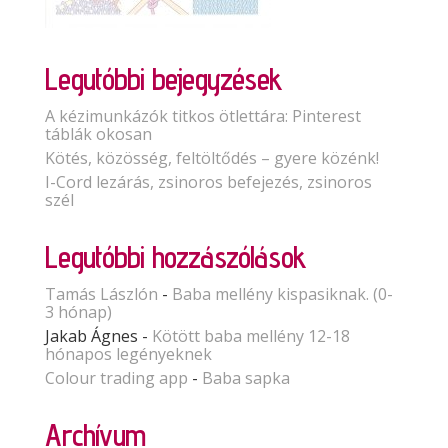
Legutóbbi bejegyzések
A kézimunkázók titkos ötlettára: Pinterest
táblák okosan
Kötés, közösség, feltöltődés – gyere közénk!
I-Cord lezárás, zsinoros befejezés, zsinoros
szél
Legutóbbi hozzászólások
Tamás Lászlón
-
Baba mellény kispasiknak. (0-
3 hónap)
Jakab Ágnes
-
Kötött baba mellény 12-18
hónapos legényeknek
Colour trading app
-
Baba sapka
Archívum