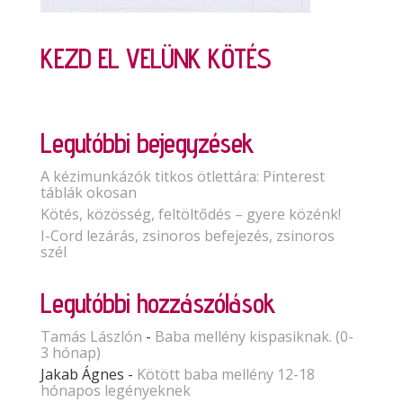
KEZD EL VELÜNK KÖTÉS
Legutóbbi bejegyzések
A kézimunkázók titkos ötlettára: Pinterest
táblák okosan
Kötés, közösség, feltöltődés – gyere közénk!
I-Cord lezárás, zsinoros befejezés, zsinoros
szél
Legutóbbi hozzászólások
Tamás Lászlón
-
Baba mellény kispasiknak. (0-
3 hónap)
Jakab Ágnes
-
Kötött baba mellény 12-18
hónapos legényeknek