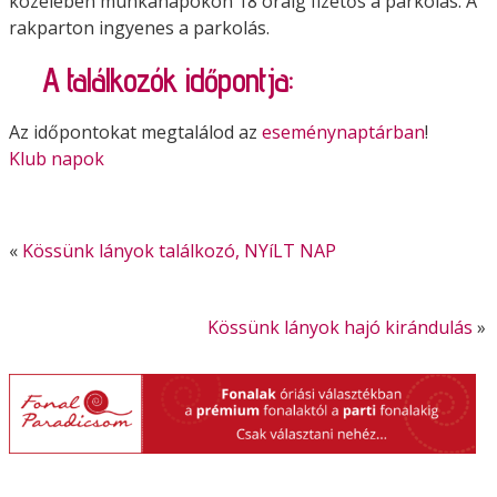
közelében munkanapokon 18 óráig fizetős a parkolás. A
rakparton ingyenes a parkolás.
A találkozók időpontja:
Az időpontokat megtalálod az
eseménynaptárban
!
Klub napok
«
Kössünk lányok találkozó, NYíLT NAP
Kössünk lányok hajó kirándulás
»