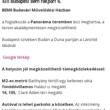
1011 Budapest Bem rakpart 6.
BEM6 Budavári Művelődési Házban
a foglalkozás a
Panoráma teremben
lesz megtartva, a
terem akadálymentesen megközelíthető.
Budapest szívében Budán a Duna partján a Lánchíd
lábánál.
Google térkép
A helyszín jól megközelíthető tömegközlekedéssel:
M2-es metró
Batthyány tértől egy kellemes séta
fonódóvillamos
Halász u. megálló
16, 105,
Clark Ádám téri megálló
Autóval is lehet parkolni a közelben.
Az intézmény