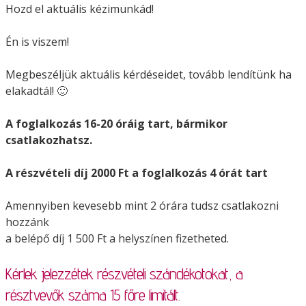
Hozd el aktuális kézimunkád!
Én is viszem!
Megbeszéljük aktuális kérdéseidet, tovább lendítünk ha
elakadtál! 🙂
A foglalkozás 16-20 óráig tart, bármikor
csatlakozhatsz.
A részvételi díj 2000 Ft a foglalkozás 4 órát tart
Amennyiben kevesebb mint 2 órára tudsz csatlakozni
hozzánk
a belépő díj 1 500 Ft a helyszínen fizetheted.
Kérlek jelezzétek részvételi szándékotokat, a
résztvevők száma 15 főre limitált.