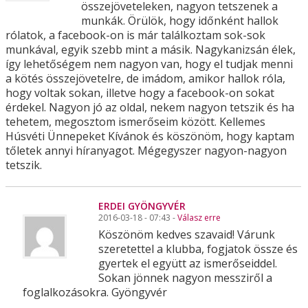
összejöveteleken, nagyon tetszenek a
munkák. Örülök, hogy időnként hallok
rólatok, a facebook-on is már találkoztam sok-sok
munkával, egyik szebb mint a másik. Nagykanizsán élek,
így lehetőségem nem nagyon van, hogy el tudjak menni
a kötés összejövetelre, de imádom, amikor hallok róla,
hogy voltak sokan, illetve hogy a facebook-on sokat
érdekel. Nagyon jó az oldal, nekem nagyon tetszik és ha
tehetem, megosztom ismerőseim között. Kellemes
Húsvéti Ünnepeket Kívánok és köszönöm, hogy kaptam
tőletek annyi híranyagot. Mégegyszer nagyon-nagyon
tetszik.
ERDEI GYÖNGYVÉR
2016-03-18 - 07:43 -
Válasz erre
Köszönöm kedves szavaid! Várunk
szeretettel a klubba, fogjatok össze és
gyertek el együtt az ismerőseiddel.
Sokan jönnek nagyon messziről a
foglalkozásokra. Gyöngyvér