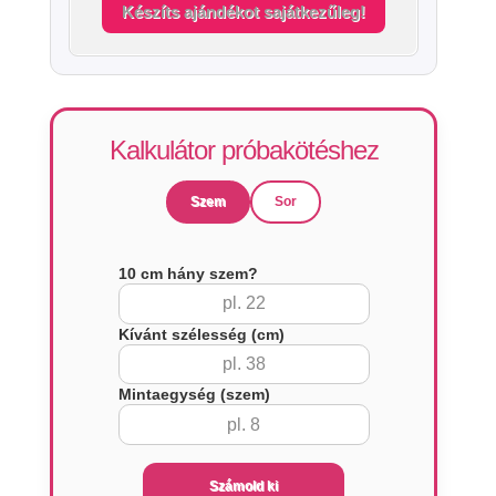
Készíts ajándékot sajátkezűleg!
Kalkulátor próbakötéshez
Szem
Sor
10 cm hány szem?
Kívánt szélesség (cm)
Mintaegység (szem)
Számold ki