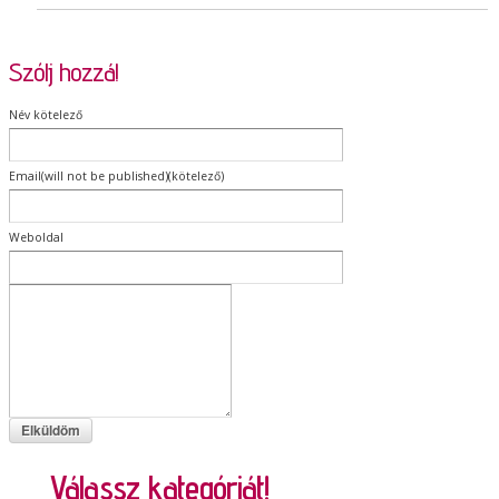
Szólj hozzá!
Név kötelező
Email(will not be published)(kötelező)
Weboldal
Válassz kategóriát!