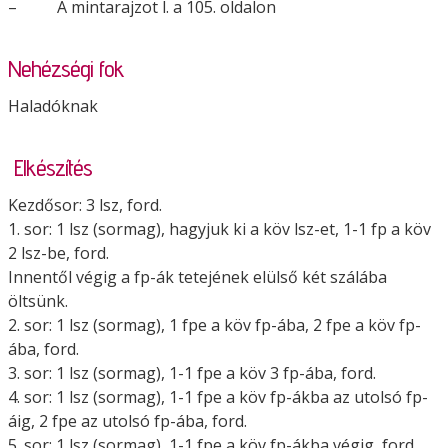
– A mintarajzot l. a 105. oldalon
Nehézségi fok
Haladóknak
Elkészítés
Kezdősor: 3 lsz, ford.
1. sor: 1 lsz (sormag), hagyjuk ki a köv lsz-et, 1-1 fp a köv
2 lsz-be, ford.
Innentől végig a fp-ák tetejének elülső két szálába
öltsünk.
2. sor: 1 lsz (sormag), 1 fpe a köv fp-ába, 2 fpe a köv fp-
ába, ford.
3. sor: 1 lsz (sormag), 1-1 fpe a köv 3 fp-ába, ford.
4. sor: 1 lsz (sormag), 1-1 fpe a köv fp-ákba az utolsó fp-
áig, 2 fpe az utolsó fp-ába, ford.
5. sor: 1 lsz (sormag), 1-1 fpe a köv fp-ákba végig, ford.