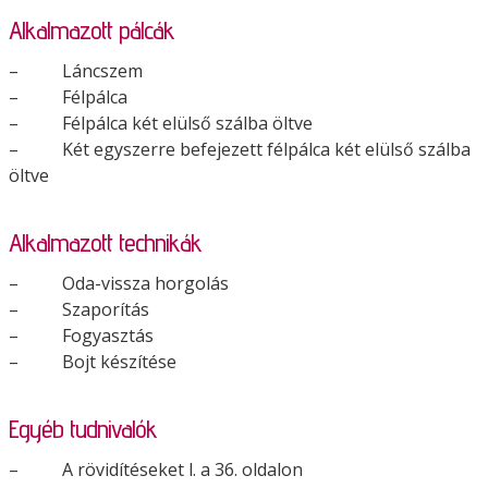
Alkalmazott pálcák
– Láncszem
– Félpálca
– Félpálca két elülső szálba öltve
– Két egyszerre befejezett félpálca két elülső szálba
öltve
Alkalmazott technikák
– Oda-vissza horgolás
– Szaporítás
– Fogyasztás
– Bojt készítése
Egyéb tudnivalók
– A rövidítéseket l. a 36. oldalon