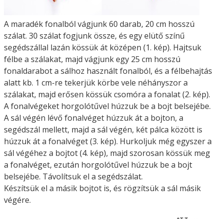
A maradék fonalból vágjunk 60 darab, 20 cm hosszú
szálat. 30 szálat fogjunk össze, és egy elütő színű
segédszállal lazán kössük át középen (1. kép). Hajtsuk
félbe a szálakat, majd vágjunk egy 25 cm hosszú
fonaldarabot a sálhoz használt fonalból, és a félbehajtás
alatt kb. 1 cm-re tekerjük körbe vele néhányszor a
szálakat, majd erősen kössük csomóra a fonalat (2. kép).
A fonalvégeket horgolótűvel húzzuk be a bojt belsejébe.
A sál végén lévő fonalvéget húzzuk át a bojton, a
segédszál mellett, majd a sál végén, két pálca között is
húzzuk át a fonalvéget (3. kép). Hurkoljuk még egyszer a
sál végéhez a bojtot (4. kép), majd szorosan kössük meg
a fonalvéget, ezután horgolótűvel húzzuk be a bojt
belsejébe. Távolítsuk el a segédszálat.
Készítsük el a másik bojtot is, és rögzítsük a sál másik
végére.