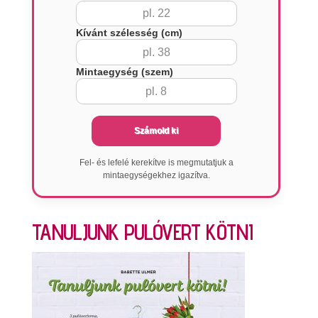
Kívánt szélesség (cm)
Mintaegység (szem)
Számold ki
Fel- és lefelé kerekítve is megmutatjuk a
mintaegységekhez igazítva.
TANULJUNK PULÓVERT KÖTNI