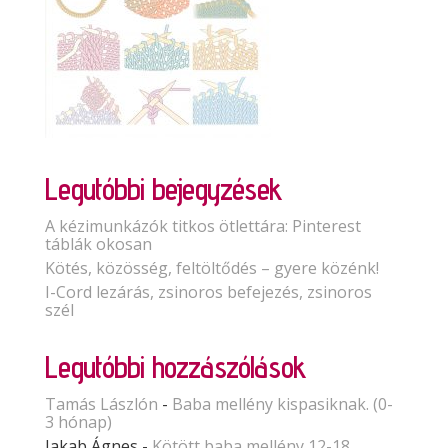
Legutóbbi bejegyzések
A kézimunkázók titkos ötlettára: Pinterest
táblák okosan
Kötés, közösség, feltöltődés – gyere közénk!
I-Cord lezárás, zsinoros befejezés, zsinoros
szél
Legutóbbi hozzászólások
Tamás Lászlón
-
Baba mellény kispasiknak. (0-
3 hónap)
Jakab Ágnes
-
Kötött baba mellény 12-18