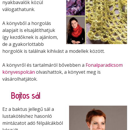
nyakbavalók közül
válogathatunk.
A könyvből a horgolás
alapjait is elsajátíthatjuk
így kezdőknek is ajánlom,
de a gyakorlottabb
horgolók is találnak kihívást a modellek között.
A könyvről és tartalmáról bővebben a
Fonalparadicsom
könyvespolcán
olvashattok, a könyvet meg is
vásárolhatjátok.
Bojtos sál
Ez a baktus jellegű sál a
lustakötéshez hasonló
mintázatot adó félpálcákból
készült.