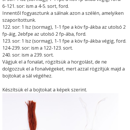
6-121. sor: ism a 4-5. sort, ford.
Innentől fogyasztunk a sálnak azon a szélén, amelyiken
szaporítottunk.
122. sor: 1 lsz (sormag), 1-1 fpe a köv fp-ákba az utolsó 2
fp-áig, 2ebfpe az utolsó 2 fp-ába, ford.
123. sor: 1 lsz (sormag), 1-1 fpe a köv fp-ákba végig, ford.
124-239. sor: ism a 122-123. sort.
240. sor: ism a 239. sort.
Vágjuk el a fonalat, rögzítsük a horgolást, de ne
dolgozzuk el a fonalvégeket, mert azzal rögzítjük majd a
bojtokat a sál végéhez.
Készítsük el a bojtokat a képek szerint.