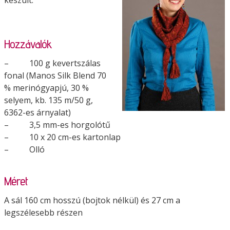
Hozzávalók
– 100 g kevertszálas
fonal (Manos Silk Blend 70
% merinógyapjú, 30 %
selyem, kb. 135 m/50 g,
6362-es árnyalat)
– 3,5 mm-es horgolótű
– 10 x 20 cm-es kartonlap
– Olló
Méret
A sál 160 cm hosszú (bojtok nélkül) és 27 cm a
legszélesebb részen