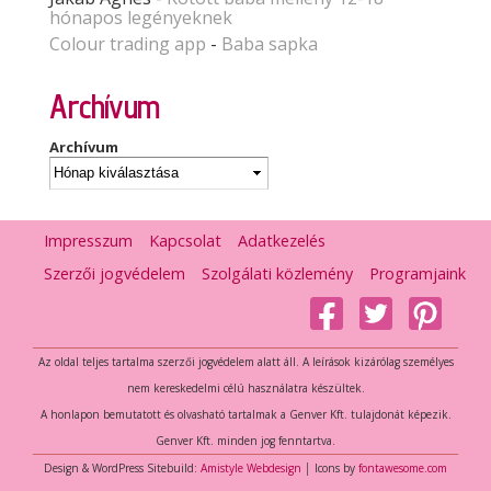
hónapos legényeknek
Colour trading app
-
Baba sapka
Archívum
Archívum
Impresszum
Kapcsolat
Adatkezelés
Szerzői jogvédelem
Szolgálati közlemény
Programjaink
Az oldal teljes tartalma szerzői jogvédelem alatt áll. A leírások kizárólag személyes
nem kereskedelmi célú használatra készültek.
A honlapon bemutatott és olvasható tartalmak a Genver Kft. tulajdonát képezik.
Genver Kft. minden jog fenntartva.
Design & WordPress Sitebuild:
Amistyle Webdesign
│ Icons by
fontawesome.com