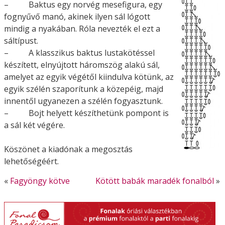
– Baktus egy norvég mesefigura, egy
fognyűvő manó, akinek ilyen sál lógott
mindig a nyakában. Róla nevezték el ezt a
sáltípust.
– A klasszikus baktus lustakötéssel
készített, elnyújtott háromszög alakú sál,
amelyet az egyik végétől kiindulva kötünk, az
egyik szélén szaporítunk a közepéig, majd
innentől ugyanezen a szélén fogyasztunk.
– Bojt helyett készíthetünk pompont is
a sál két végére.
Köszönet a kiadónak a megosztás
lehetőségéért.
«
Fagyöngy kötve
Kötött babák maradék fonalból
»