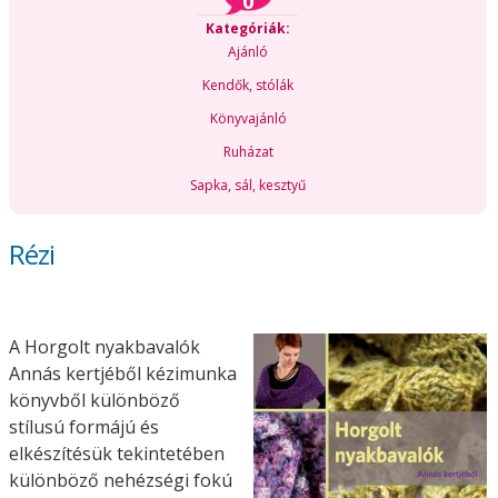
0
Kategóriák:
Ajánló
Kendők, stólák
Könyvajánló
Ruházat
Sapka, sál, kesztyű
Rézi
A Horgolt nyakbavalók
Annás kertjéből kézimunka
könyvből különböző
stílusú formájú és
elkészítésük tekintetében
különböző nehézségi fokú