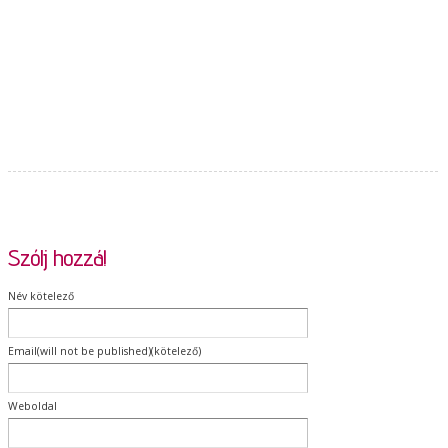
Szólj hozzá!
Név kötelező
Email(will not be published)(kötelező)
Weboldal