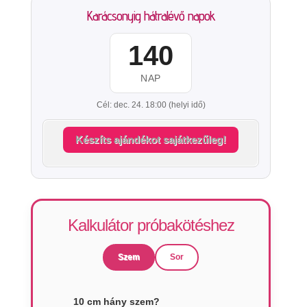
Karácsonyig hátralévő napok
140
NAP
Cél: dec. 24. 18:00 (helyi idő)
Készíts ajándékot sajátkezűleg!
Kalkulátor próbakötéshez
Szem
Sor
10 cm hány szem?