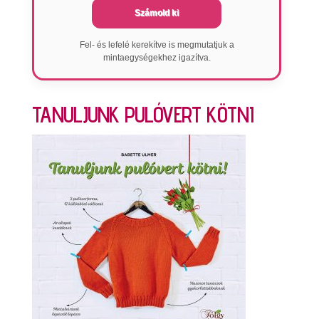
Számold ki
Fel- és lefelé kerekítve is megmutatjuk a
mintaegységekhez igazítva.
TANULJUNK PULÓVERT KÖTNI