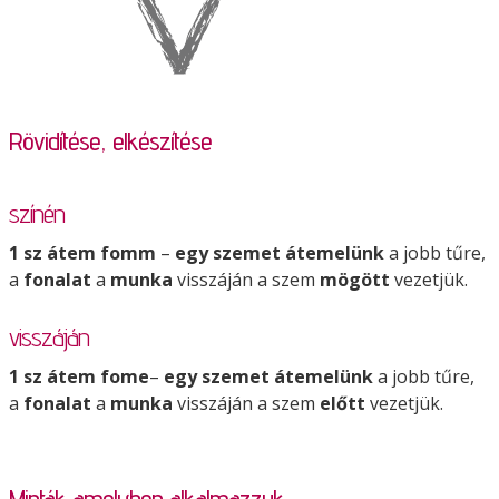
Rövidítése, elkészítése
színén
1 sz átem fomm
–
egy
szemet átemelünk
a jobb tűre,
a
fonalat
a
munka
visszáján a szem
mögött
vezetjük.
visszáján
1 sz átem fome
–
egy
szemet átemelünk
a jobb tűre,
a
fonalat
a
munka
visszáján a szem
előtt
vezetjük.
Minták amelyben alkalmazzuk