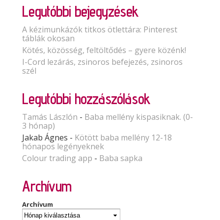
Legutóbbi bejegyzések
A kézimunkázók titkos ötlettára: Pinterest
táblák okosan
Kötés, közösség, feltöltődés – gyere közénk!
I-Cord lezárás, zsinoros befejezés, zsinoros
szél
Legutóbbi hozzászólások
Tamás Lászlón
-
Baba mellény kispasiknak. (0-
3 hónap)
Jakab Ágnes
-
Kötött baba mellény 12-18
hónapos legényeknek
Colour trading app
-
Baba sapka
Archívum
Archívum