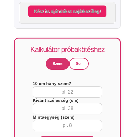
Készíts ajándékot sajátkezűleg!
Kalkulátor próbakötéshez
Szem
Sor
10 cm hány szem?
Kívánt szélesség (cm)
Mintaegység (szem)