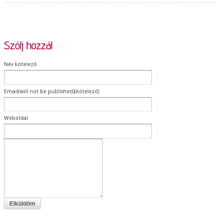
Szólj hozzá!
Név kötelező
Email(will not be published)(kötelező)
Weboldal