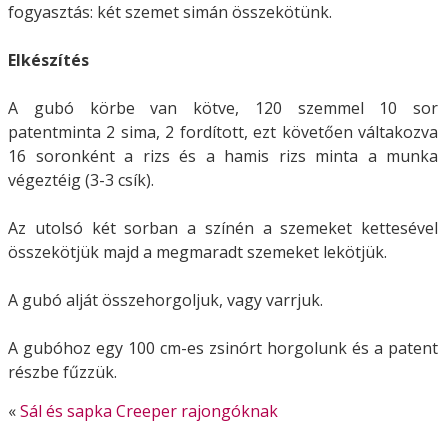
fogyasztás: két szemet simán összekötünk.
Elkészítés
A gubó körbe van kötve, 120 szemmel 10 sor
patentminta 2 sima, 2 fordított, ezt követően váltakozva
16 soronként a rizs és a hamis rizs minta a munka
végeztéig (3-3 csík).
Az utolsó két sorban a színén a szemeket kettesével
összekötjük majd a megmaradt szemeket lekötjük.
A gubó alját összehorgoljuk, vagy varrjuk.
A gubóhoz egy 100 cm-es zsinórt horgolunk és a patent
részbe fűzzük.
«
Sál és sapka Creeper rajongóknak