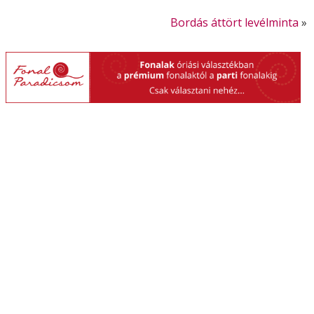
Bordás áttört levélminta
»