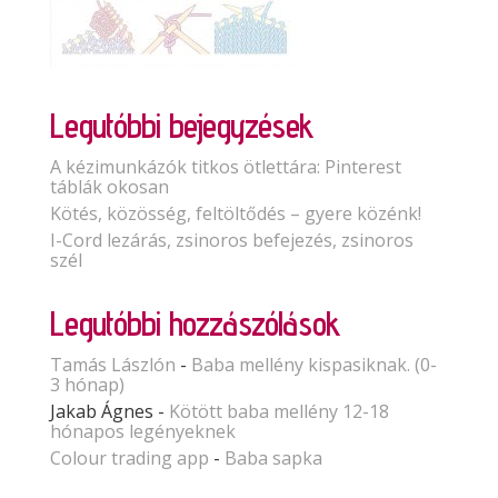
Legutóbbi bejegyzések
A kézimunkázók titkos ötlettára: Pinterest
táblák okosan
Kötés, közösség, feltöltődés – gyere közénk!
I-Cord lezárás, zsinoros befejezés, zsinoros
szél
Legutóbbi hozzászólások
Tamás Lászlón
-
Baba mellény kispasiknak. (0-
3 hónap)
Jakab Ágnes
-
Kötött baba mellény 12-18
hónapos legényeknek
Colour trading app
-
Baba sapka