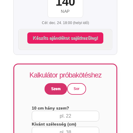
140
NAP
Cél: dec. 24. 18:00 (helyi idő)
Készíts ajándékot sajátkezűleg!
Kalkulátor próbakötéshez
Szem
Sor
10 cm hány szem?
Kívánt szélesség (cm)