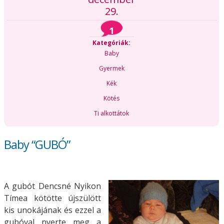
29.
1
Kategóriák:
Baby
Gyermek
Kék
Kötés
Ti alkottátok
Baby “GUBÓ”
A gubót Dencsné Nyikon
Tímea kötötte újszülött
kis unokájának és ezzel a
gubóval nyerte meg a