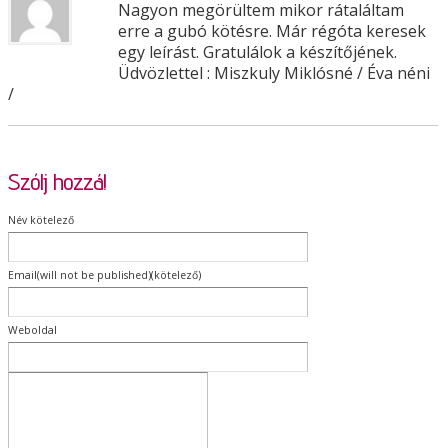
Nagyon megörültem mikor rátaláltam
erre a gubó kötésre. Már régóta keresek
egy leírást. Gratulálok a készítőjének.
Üdvözlettel : Miszkuly Miklósné / Éva néni
/
Szólj hozzá!
Név kötelező
Email(will not be published)(kötelező)
Weboldal