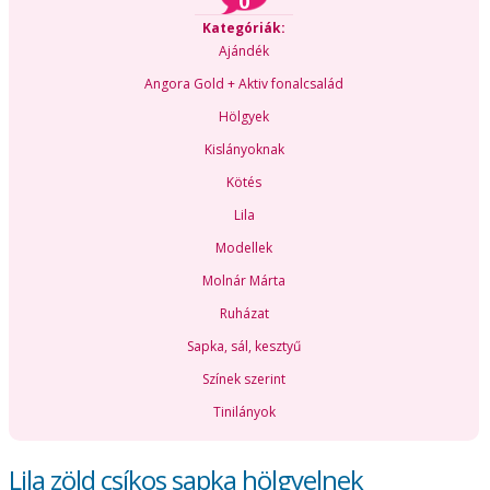
0
Kategóriák:
Ajándék
Angora Gold + Aktiv fonalcsalád
Hölgyek
Kislányoknak
Kötés
Lila
Modellek
Molnár Márta
Ruházat
Sapka, sál, kesztyű
Színek szerint
Tinilányok
Lila zöld csíkos sapka hölgyelnek