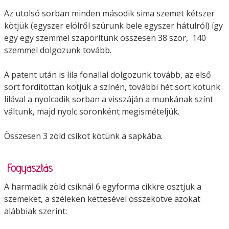
Az utolsó sorban minden második sima szemet kétszer
kötjük (egyszer elölről szúrunk bele egyszer hátulról) így
egy egy szemmel szaporítunk összesen 38 szor, 140
szemmel dolgozunk tovább.
A patent után is lila fonallal dolgozunk tovább, az első
sort fordítottan kötjük a színén, további hét sort kötünk
lilával a nyolcadik sorban a visszáján a munkának színt
váltunk, majd nyolc soronként megismételjük.
Összesen 3 zöld csíkot kötünk a sapkába.
Fogyasztás
A harmadik zöld csíknál 6 egyforma cikkre osztjuk a
szemeket, a széleken kettesével összekötve azokat
alábbiak szerint: