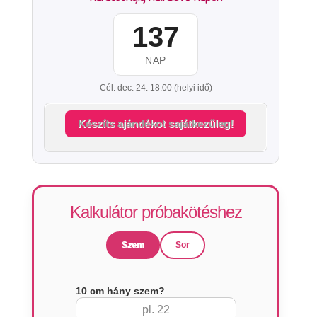
137
NAP
Cél: dec. 24. 18:00 (helyi idő)
Készíts ajándékot sajátkezűleg!
Kalkulátor próbakötéshez
Szem
Sor
10 cm hány szem?