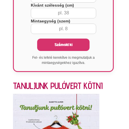
Kívánt szélesség (cm)
Mintaegység (szem)
Számold ki
Fel- és lefelé kerekítve is megmutatjuk a
mintaegységekhez igazítva.
TANULJUNK PULÓVERT KÖTNI