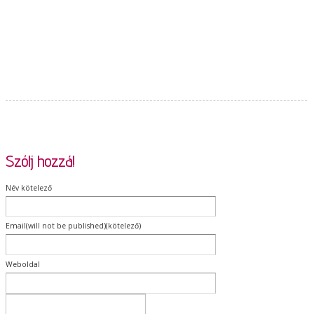
Szólj hozzá!
Név kötelező
Email(will not be published)(kötelező)
Weboldal