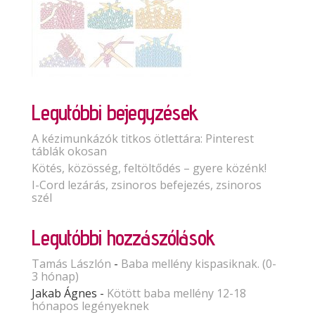
Legutóbbi bejegyzések
A kézimunkázók titkos ötlettára: Pinterest
táblák okosan
Kötés, közösség, feltöltődés – gyere közénk!
I-Cord lezárás, zsinoros befejezés, zsinoros
szél
Legutóbbi hozzászólások
Tamás Lászlón
-
Baba mellény kispasiknak. (0-
3 hónap)
Jakab Ágnes
-
Kötött baba mellény 12-18
hónapos legényeknek