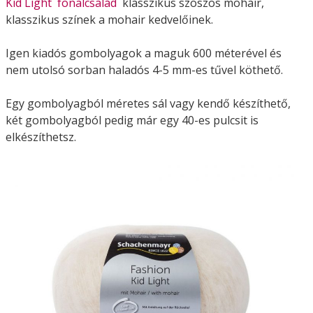
Kid Light fonalcsalád
klasszikus szöszös mohair,
klasszikus színek a mohair kedvelőinek.
Igen kiadós gombolyagok a maguk 600 méterével és
nem utolsó sorban haladós 4-5 mm-es tűvel köthető.
Egy gombolyagból méretes sál vagy kendő készíthető,
két gombolyagból pedig már egy 40-es pulcsit is
elkészíthetsz.