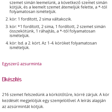
szemet simán leemelünk, a következő szemet simán
kötjük, és a leemelt szemet átemeljük felette, a *-tól
folyamatosan ismételjük.
kör: 1 fordított, 2 sima váltakozik.
kör: *1 fordított, 2 sima, 1 fordított, 2 szemet simán
összekötünk, 1 ráhajtás, a *-tól folyamatosan
ismételjük.
kör: lsd. a 2. kört. Az 1-4. köröket folyamatosan
ismételjük.
Egyszerű azsurminta
Elkészítés
216 szemet felszedünk a körkötőtűre, körré zárjuk. A kör
kezdését megjelöljük egy szemjelölővel. A leírás alapján
az azsúrmintát kötjük.