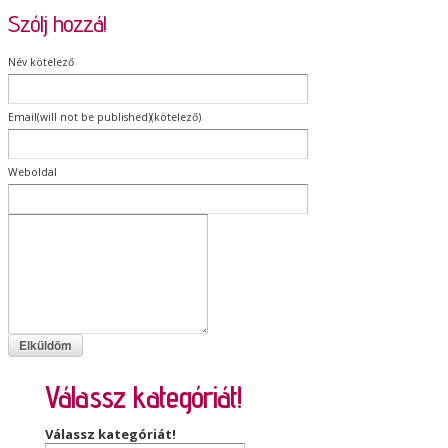
Szólj hozzá!
Név kötelező
Email(will not be published)(kötelező)
Weboldal
Válassz kategóriát!
Válassz kategóriát!