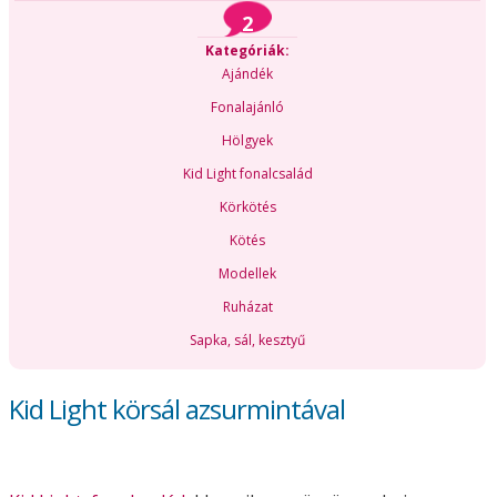
2
Kategóriák:
Ajándék
Fonalajánló
Hölgyek
Kid Light fonalcsalád
Körkötés
Kötés
Modellek
Ruházat
Sapka, sál, kesztyű
Kid Light körsál azsurmintával