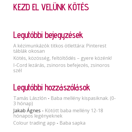
KEZD EL VELÜNK KÖTÉS
Legutóbbi bejegyzések
A kézimunkázók titkos ötlettára: Pinterest
táblák okosan
Kötés, közösség, feltöltődés – gyere közénk!
I-Cord lezárás, zsinoros befejezés, zsinoros
szél
Legutóbbi hozzászólások
Tamás Lászlón
-
Baba mellény kispasiknak. (0-
3 hónap)
Jakab Ágnes
-
Kötött baba mellény 12-18
hónapos legényeknek
Colour trading app
-
Baba sapka