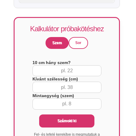
Kalkulátor próbakötéshez
Szem
Sor
10 cm hány szem?
Kívánt szélesség (cm)
Mintaegység (szem)
Számold ki
Fel- és lefelé kerekítve is megmutatjuk a