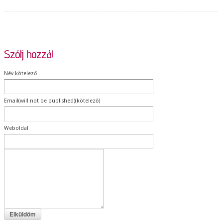
Szólj hozzá!
Név kötelező
Email(will not be published)(kötelező)
Weboldal