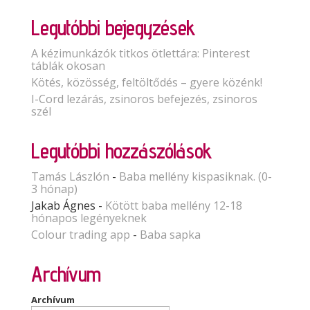
Legutóbbi bejegyzések
A kézimunkázók titkos ötlettára: Pinterest
táblák okosan
Kötés, közösség, feltöltődés – gyere közénk!
I-Cord lezárás, zsinoros befejezés, zsinoros
szél
Legutóbbi hozzászólások
Tamás Lászlón
-
Baba mellény kispasiknak. (0-
3 hónap)
Jakab Ágnes
-
Kötött baba mellény 12-18
hónapos legényeknek
Colour trading app
-
Baba sapka
Archívum
Archívum