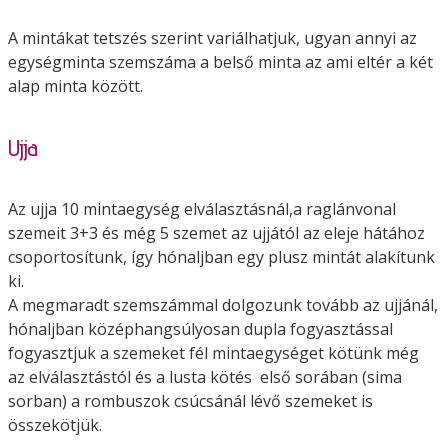
A mintákat tetszés szerint variálhatjuk, ugyan annyi az
egységminta szemszáma a belső minta az ami eltér a két
alap minta között.
Ujja
Az ujja 10 mintaegység elválasztásnál,a raglánvonal
szemeit 3+3 és még 5 szemet az ujjától az eleje hátához
csoportosítunk, így hónaljban egy plusz mintát alakítunk
ki.
A megmaradt szemszámmal dolgozunk tovább az ujjánál,
hónaljban középhangsúlyosan dupla fogyasztással
fogyasztjuk a szemeket fél mintaegységet kötünk még
az elválasztástól és a lusta kötés első sorában (sima
sorban) a rombuszok csúcsánál lévő szemeket is
összekötjük.