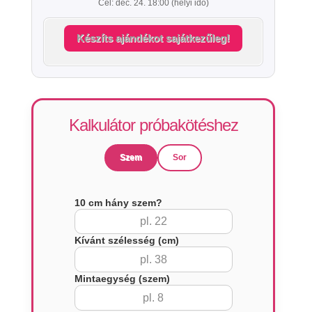
Cél: dec. 24. 18:00 (helyi idő)
Készíts ajándékot sajátkezűleg!
Kalkulátor próbakötéshez
Szem
Sor
10 cm hány szem?
Kívánt szélesség (cm)
Mintaegység (szem)