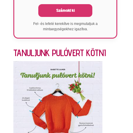
Számold ki
Fel- és lefelé kerekítve is megmutatjuk a
mintaegységekhez igazítva.
TANULJUNK PULÓVERT KÖTNI