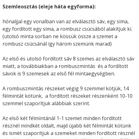
Szemleosztás (eleje háta egyforma):
hónaljjal egy vonalban van az elválasztó sáv, egy sima,
egy fordított egy sima, a rombusz csúcsából alakítjuk ki.
(utolsó minta sorban ne kössük össze a szemet a
rombusz csúcsánál így három szemünk marad)
Az első és utolsó fordított sáv 8 szemes az elválasztó sáv
miatt, a továbbiakban a rombuszmintás és a fordított
sávok is 9 szemesek az első fél mintaegységben.
A rombuszmintás részeket végig 9 szemmel kötjük, 14
félmintát kötünk, a fordított részeket részenként 10-10
szemmel szaporítjuk alábbiak szerint.
Az első két félmintánál 1-1 szemet minden fordított
résznél mindkét oldalt, majd újabb két félmintát kötünk
és ismét szaporítjuk a szemeket minden fordított résznél