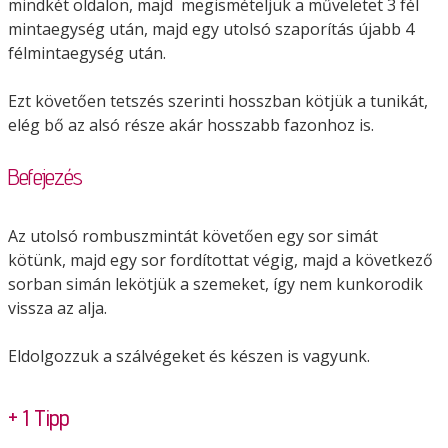
mindkét oldalon, majd megismételjük a műveletet 3 fél
mintaegység után, majd egy utolsó szaporítás újabb 4
félmintaegység után.
Ezt követően tetszés szerinti hosszban kötjük a tunikát,
elég bő az alsó része akár hosszabb fazonhoz is.
Befejezés
Az utolsó rombuszmintát követően egy sor simát
kötünk, majd egy sor fordítottat végig, majd a következő
sorban simán lekötjük a szemeket, így nem kunkorodik
vissza az alja.
Eldolgozzuk a szálvégeket és készen is vagyunk.
+ 1 Tipp