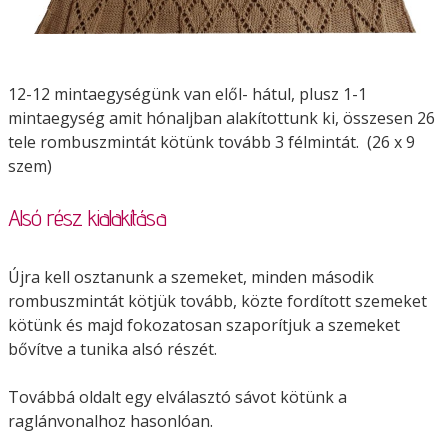
12-12 mintaegységünk van elől- hátul, plusz 1-1
mintaegység amit hónaljban alakítottunk ki, összesen 26
tele rombuszmintát kötünk tovább 3 félmintát. (26 x 9
szem)
Alsó rész kialakítása
Újra kell osztanunk a szemeket, minden második
rombuszmintát kötjük tovább, közte fordított szemeket
kötünk és majd fokozatosan szaporítjuk a szemeket
bővítve a tunika alsó részét.
Továbbá oldalt egy elválasztó sávot kötünk a
raglánvonalhoz hasonlóan.