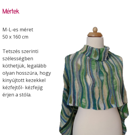
Mértek
M-L-es méret
50 x 160 cm
Tetszés szerinti
szélességben
köthetjük, legalább
olyan hosszúra, hogy
kinyújtott kezekkel
kézfejtől- kézfejig
érjen a stóla.