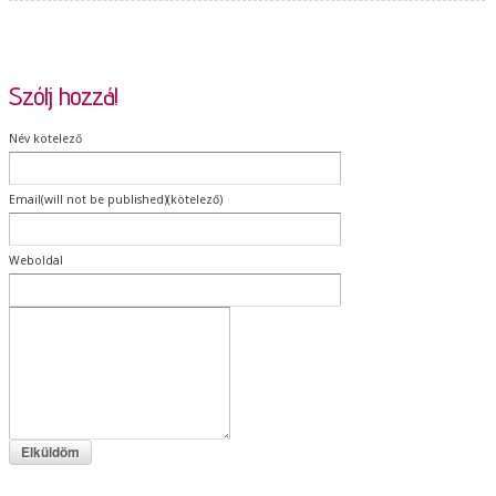
Szólj hozzá!
Név kötelező
Email(will not be published)(kötelező)
Weboldal