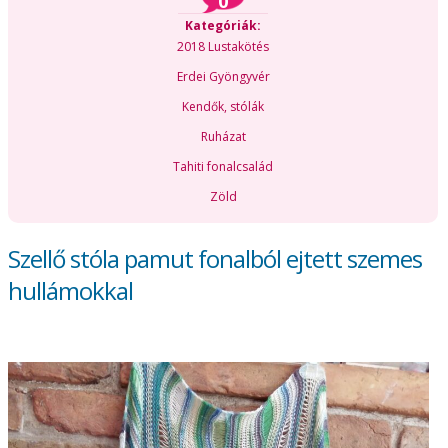
0
Kategóriák:
2018 Lustakötés
Erdei Gyöngyvér
Kendők, stólák
Ruházat
Tahiti fonalcsalád
Zöld
Szellő stóla pamut fonalból ejtett szemes
hullámokkal