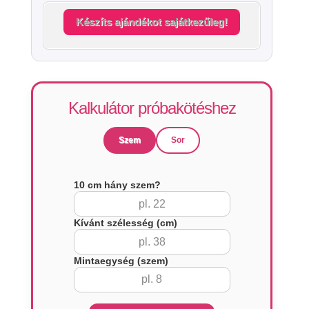
Készíts ajándékot sajátkezűleg!
Kalkulátor próbakötéshez
Szem
Sor
10 cm hány szem?
Kívánt szélesség (cm)
Mintaegység (szem)