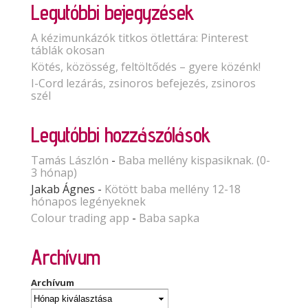
Legutóbbi bejegyzések
A kézimunkázók titkos ötlettára: Pinterest
táblák okosan
Kötés, közösség, feltöltődés – gyere közénk!
I-Cord lezárás, zsinoros befejezés, zsinoros
szél
Legutóbbi hozzászólások
Tamás Lászlón
-
Baba mellény kispasiknak. (0-
3 hónap)
Jakab Ágnes
-
Kötött baba mellény 12-18
hónapos legényeknek
Colour trading app
-
Baba sapka
Archívum
Archívum