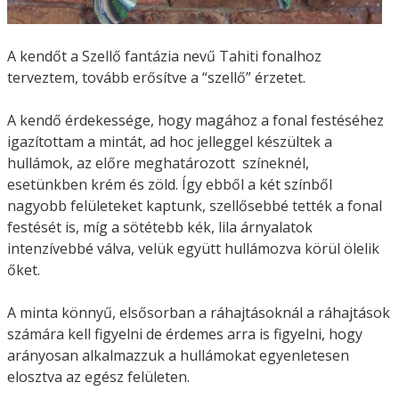
A kendőt a Szellő fantázia nevű Tahiti fonalhoz
terveztem, tovább erősítve a “szellő” érzetet.
A kendő érdekessége, hogy magához a fonal festéséhez
igazítottam a mintát, ad hoc jelleggel készültek a
hullámok, az előre meghatározott színeknél,
esetünkben krém és zöld. Így ebből a két színből
nagyobb felületeket kaptunk, szellősebbé tették a fonal
festését is, míg a sötétebb kék, lila árnyalatok
intenzívebbé válva, velük együtt hullámozva körül ölelik
őket.
A minta könnyű, elsősorban a ráhajtásoknál a ráhajtások
számára kell figyelni de érdemes arra is figyelni, hogy
arányosan alkalmazzuk a hullámokat egyenletesen
elosztva az egész felületen.