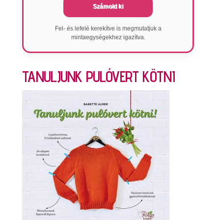
Számold ki
Fel- és lefelé kerekítve is megmutatjuk a
mintaegységekhez igazítva.
TANULJUNK PULÓVERT KÖTNI