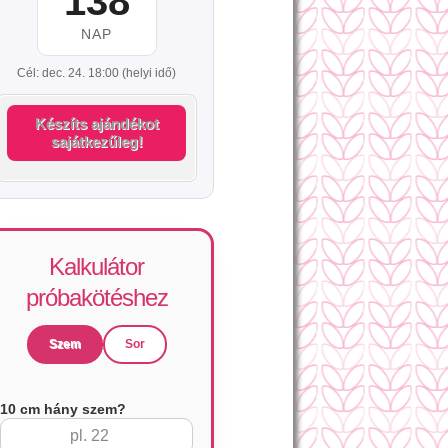
138
NAP
Cél: dec. 24. 18:00 (helyi idő)
Készíts ajándékot
sajátkezűleg!
Kalkulátor
próbakötéshez
Szem
Sor
10 cm hány szem?