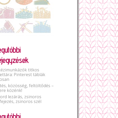
egutóbbi
ejegyzések
kézimunkázók titkos
lettára: Pinterest táblák
osan
tés, közösség, feltöltődés –
ere közénk!
Cord lezárás, zsinoros
fejezés, zsinoros szél
egutóbbi