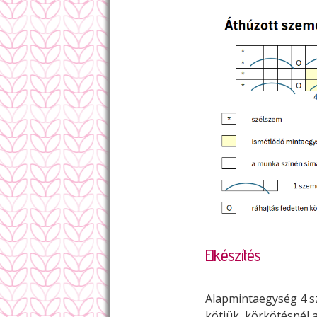
Elkészítés
Alapmintaegység 4 sz
kötjük, körkötésnél 