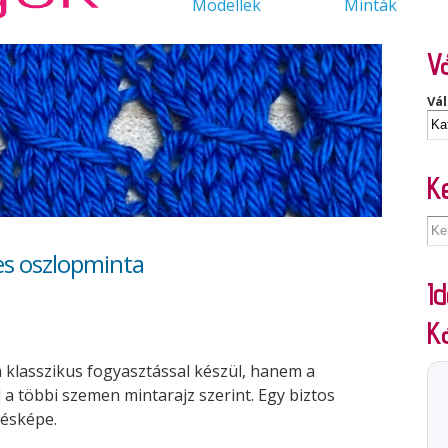
Modellek
Minták
Vá
Vál
K
s oszlopminta
Id
K
 klasszikus fogyasztással készül, hanem a
a többi szemen mintarajz szerint. Egy biztos
tésképe.