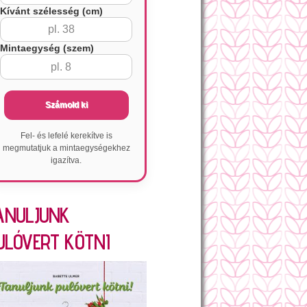
Kívánt szélesség (cm)
Mintaegység (szem)
Számold ki
Fel- és lefelé kerekítve is
megmutatjuk a mintaegységekhez
igazítva.
ANULJUNK
ULÓVERT KÖTNI