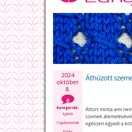
2024
Áthúzott szeme
október
8.
0
Kategóriák:
Áttört minta ami nem
Ajánló
szemek átemelésével 
Csipkeminták
egészen egyedi a kö
Kötés