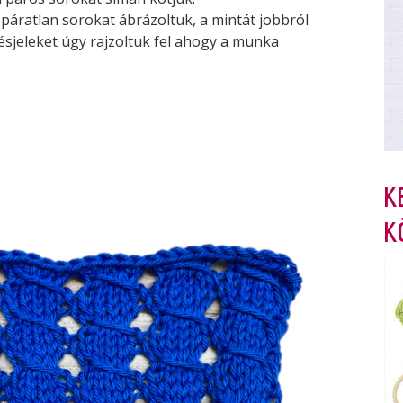
 páratlan sorokat ábrázoltuk, a mintát jobbról
tésjeleket úgy rajzoltuk fel ahogy a munka
K
K