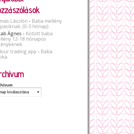
ozzászólások
más Lászlón
-
Baba mellény
spasiknak. (0-3 hónap)
kab Ágnes
-
Kötött baba
llény 12-18 hónapos
gényeknek
lour trading app
-
Baba
pka
rchívum
chívum