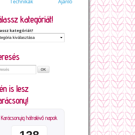
Technikák
Ajánló
lassz kategóriát!
assz kategóriát!
eresés
én is lesz
arácsony!
Karácsonyig hátralévő napok