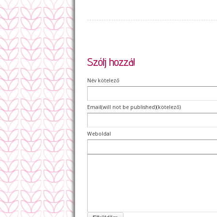
Szólj hozzá!
Név kötelező
Email(will not be published)(kötelező)
Weboldal