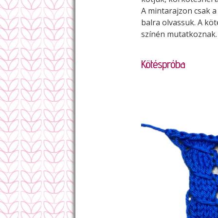
A mintarajzon csak a
balra olvassuk. A kö
színén mutatkoznak.
Kötéspróba