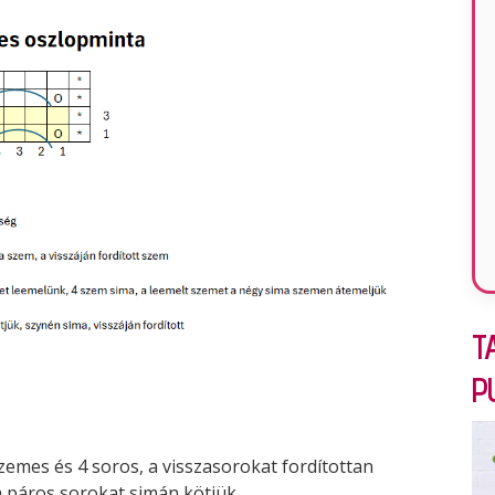
T
P
emes és 4 soros, a visszasorokat fordítottan
a páros sorokat simán kötjük.