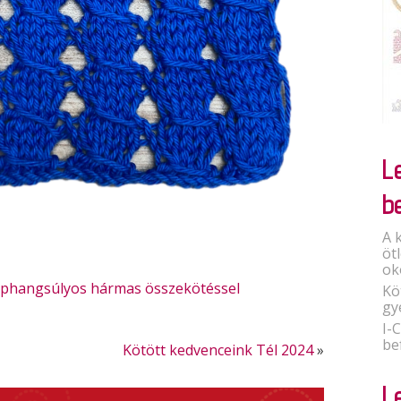
L
b
A 
öt
ok
éphangsúlyos hármas összekötéssel
Kö
gy
I-
be
Kötött kedvenceink Tél 2024
»
L