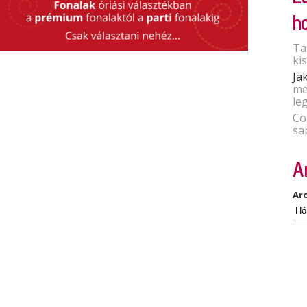
h
Ta
ki
Ja
me
le
Co
sa
A
Ar