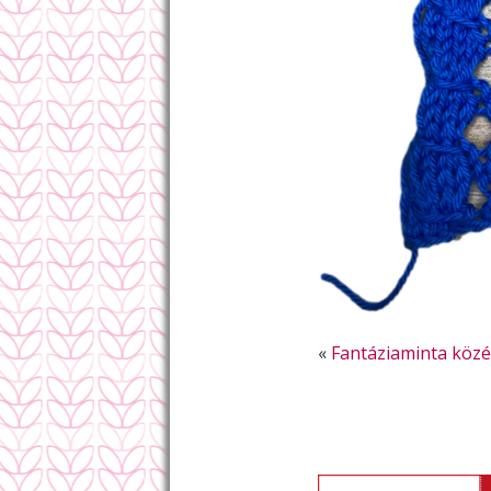
«
Fantáziaminta köz