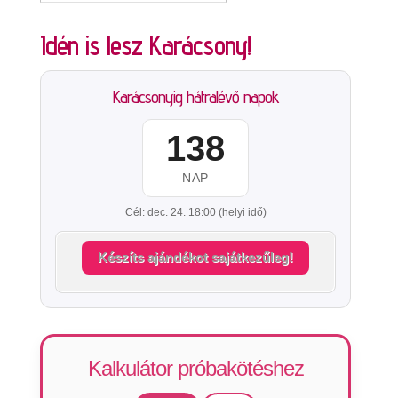
Idén is lesz Karácsony!
Karácsonyig hátralévő napok
138
NAP
Cél: dec. 24. 18:00 (helyi idő)
Készíts ajándékot sajátkezűleg!
Kalkulátor próbakötéshez