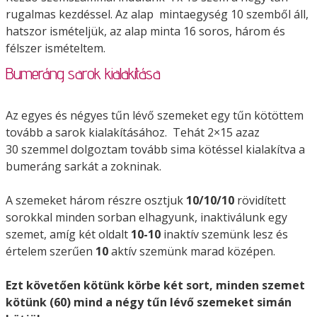
rugalmas kezdéssel. Az alap mintaegység 10 szemből áll,
hatszor ismételjük, az alap minta 16 soros, három és
félszer ismételtem.
Bumeráng sarok kialakítása
Az egyes és négyes tűn lévő szemeket egy tűn kötöttem
tovább a sarok kialakításához. Tehát 2×15 azaz
30 szemmel dolgoztam tovább sima kötéssel kialakítva a
bumeráng sarkát a zokninak.
A szemeket három részre osztjuk
10/10/10
rövidített
sorokkal minden sorban elhagyunk, inaktiválunk egy
szemet, amíg két oldalt
10-10
inaktív szemünk lesz és
értelem szerűen
10
aktív szemünk marad középen.
Ezt követően kötünk körbe két sort, minden szemet
kötünk (60) mind a négy tűn lévő szemeket simán