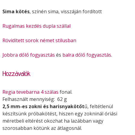
Sima kötés
, színén sima, visszáján fordított
Rugalmas kezdés dupla szállal
Rövidített sorok német stilusban
Jobbra dőlő fogyasztás
és
balra dőlő fogyasztás
.
Hozzávalók
Regia tevebarna 4 szálas
fonal.
Felhasznált mennyiség: 62 g
2,5 mm-es zokni és harisnyakötőt
ű, feltétlenül
készítsünk próbakötést, hiszen egy zokninál óriási
méretbeli eltérést okozhat ha lazábban vagy
szorosabban kötünk az átlagosnál.