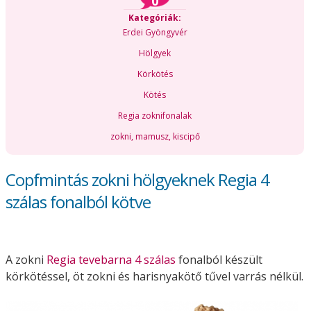
0
Kategóriák:
Erdei Gyöngyvér
Hölgyek
Körkötés
Kötés
Regia zoknifonalak
zokni, mamusz, kiscipő
Copfmintás zokni hölgyeknek Regia 4
szálas fonalból kötve
A zokni
Regia tevebarna 4 szálas
fonalból készült
körkötéssel, öt zokni és harisnyakötő tűvel varrás nélkül.