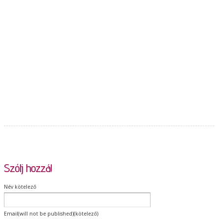
Szólj hozzá!
Név kötelező
Email(will not be published)(kötelező)