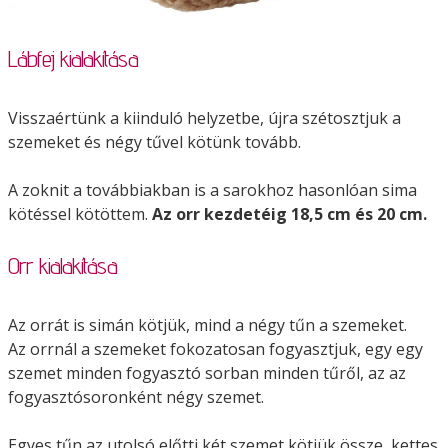
Lábfej kialakítása
Visszaértünk a kiinduló helyzetbe, újra szétosztjuk a
szemeket és négy tűvel kötünk tovább.
A zoknit a továbbiakban is a sarokhoz hasonlóan sima
kötéssel kötöttem.
Az orr kezdetéig 18,5 cm és 20 cm.
Orr kialakítása
Az orrát is simán kötjük, mind a négy tűn a szemeket.
Az orrnál a szemeket fokozatosan fogyasztjuk, egy egy
szemet minden fogyasztó sorban minden tűről, az az
fogyasztósoronként négy szemet.
Egyes tűn az utolsó előtti két szemet kötjük össze, kettes