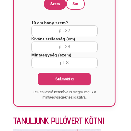
Szem
Sor
10 cm hány szem?
Kívánt szélesség (cm)
Mintaegység (szem)
Számold ki
Fel- és lefelé kerekítve is megmutatjuk a
mintaegységekhez igazítva.
TANULJUNK PULÓVERT KÖTNI