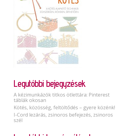
Legutóbbi bejegyzések
A kézimunkázók titkos ötlettára: Pinterest
táblák okosan
Kötés, közösség, feltöltődés – gyere közénk!
I-Cord lezárás, zsinoros befejezés, zsinoros
szél